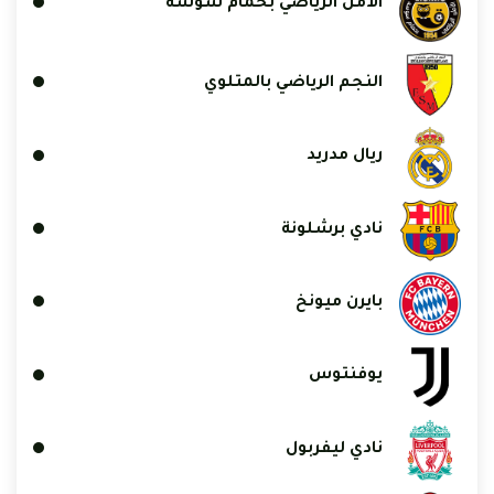
الأمل الرياضي بحمام سوسة
النجم الرياضي بالمتلوي
ريال مدريد
نادي برشلونة
بايرن ميونخ
يوفنتوس
نادي ليفربول