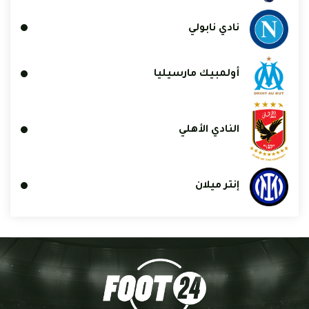
نادي نابولي
أولمبيك مارسيليا
النادي الأهلي
إنتر ميلان