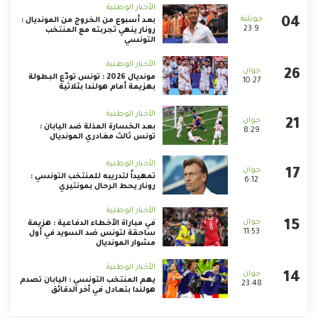
الأخبار الوطنية
بعد أسبوع من الخروج من المونديال :
23:9
رونار ينهي تجربته مع المنتخب
التونسي
الأخبار الوطنية
مونديال 2026 : تونس تودّع البطولة
10:27
بهزيمة أمام هولندا بثلاثية
الأخبار الوطنية
بعد الخسارة المذلة ضد اليابان :
8:29
تونس ثالث مغادري المونديال
الأخبار الوطنية
تمهيداً لتدريبه للمنتخب التونسي :
6:12
رونار يحط الرحال بمونتيري
الأخبار الوطنية
في مباراة الأخطاء الدفاعية : هزيمة
11:53
ساحقة لتونس ضد السويد في أول
مشوار المونديال
الأخبار الوطنية
يهم المنتخب التونسي : اليابان تصدم
23:48
هولندا بتعادل في آخر الدقائق