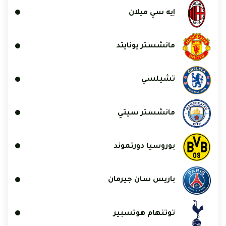
إيه سي ميلان
مانشستر يونايتد
تشيلسي
مانشستر سيتي
بوروسيا دورتموند
باريس سان جيرمان
توتنهام هوتسبير