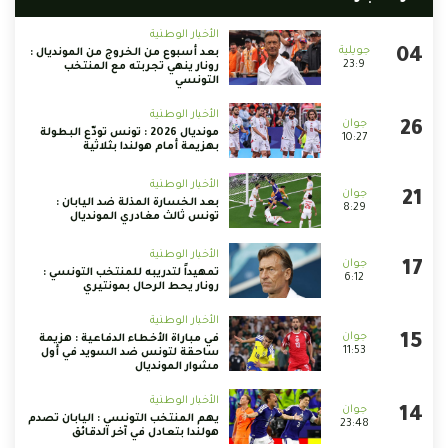
الأخبار الوطنية
بعد أسبوع من الخروج من المونديال :
23:9
رونار ينهي تجربته مع المنتخب
التونسي
الأخبار الوطنية
مونديال 2026 : تونس تودّع البطولة
10:27
بهزيمة أمام هولندا بثلاثية
الأخبار الوطنية
بعد الخسارة المذلة ضد اليابان :
8:29
تونس ثالث مغادري المونديال
الأخبار الوطنية
تمهيداً لتدريبه للمنتخب التونسي :
6:12
رونار يحط الرحال بمونتيري
الأخبار الوطنية
في مباراة الأخطاء الدفاعية : هزيمة
11:53
ساحقة لتونس ضد السويد في أول
مشوار المونديال
الأخبار الوطنية
يهم المنتخب التونسي : اليابان تصدم
23:48
هولندا بتعادل في آخر الدقائق