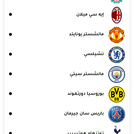
إيه سي ميلان
مانشستر يونايتد
تشيلسي
مانشستر سيتي
بوروسيا دورتموند
باريس سان جيرمان
توتنهام هوتسبير