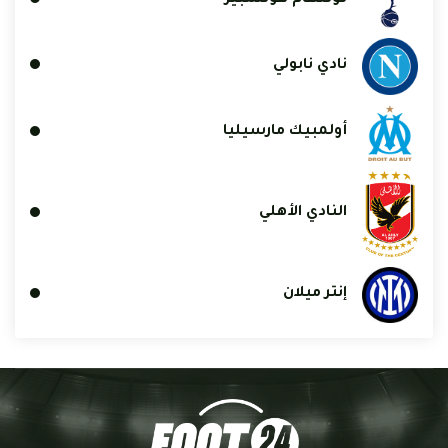
نادي نابولي
أولمبيك مارسيليا
النادي الأهلي
إنتر ميلان