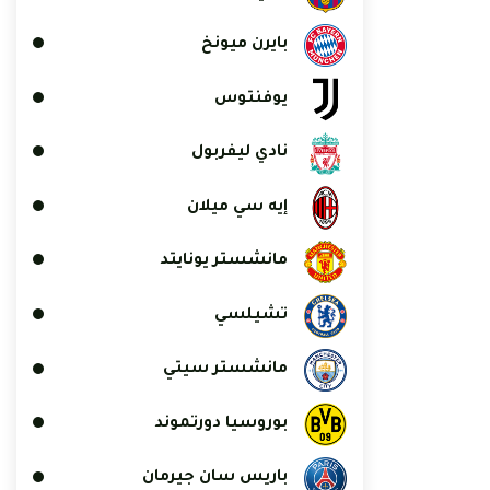
بايرن ميونخ
يوفنتوس
نادي ليفربول
إيه سي ميلان
مانشستر يونايتد
تشيلسي
مانشستر سيتي
بوروسيا دورتموند
باريس سان جيرمان