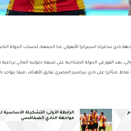
ة نادي ساغرادا اسبيرانزا الأنغولي غدا الجمعة، لحساب الجولة الثان
لي، بعد الفوز في الجولة الافتتاحية على ضيفه دجوليبا المالي برباعية 
ويحتل الترجي حاليا المركز الثاني في ترتيب المجموعة الرابعة برصيد 3 نقاط، متأخرا على نادي بيراميدز المصري بفارق الأهداف، ف
م
الرابطة الأولى: التشكيلة الأساسية ل
مواجهة النادي الصفاقسي