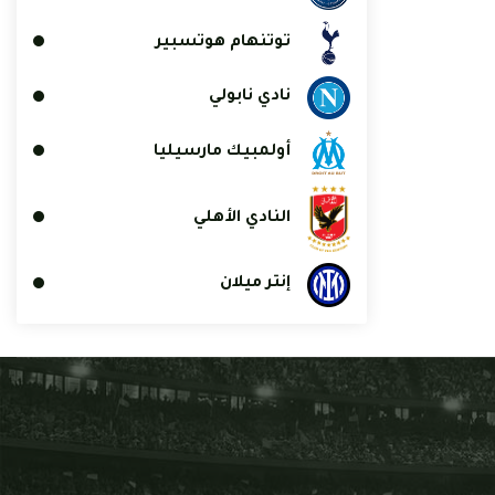
توتنهام هوتسبير
نادي نابولي
أولمبيك مارسيليا
النادي الأهلي
إنتر ميلان