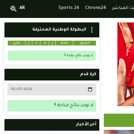
ث المباشر
Chrono24
Sports 24
AR
البطولة الوطنية المحترفة
الفريق
نقاط
ل
ف
ت
خ
فارق
لا توجد نتائج متاحة !!
كرة قدم
لا توجد نتائج متاحة !!
أخر الأخبار