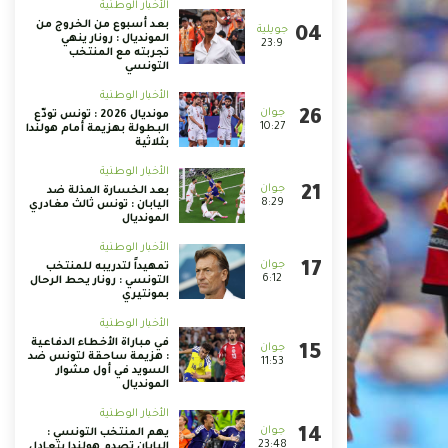
الأخبار الوطنية
بعد أسبوع من الخروج من
المونديال : رونار ينهي
23:9
تجربته مع المنتخب
التونسي
الأخبار الوطنية
مونديال 2026 : تونس تودّع
10:27
البطولة بهزيمة أمام هولندا
بثلاثية
الأخبار الوطنية
بعد الخسارة المذلة ضد
8:29
اليابان : تونس ثالث مغادري
المونديال
الأخبار الوطنية
تمهيداً لتدريبه للمنتخب
6:12
التونسي : رونار يحط الرحال
بمونتيري
الأخبار الوطنية
في مباراة الأخطاء الدفاعية
: هزيمة ساحقة لتونس ضد
11:53
السويد في أول مشوار
المونديال
الأخبار الوطنية
يهم المنتخب التونسي :
23:48
اليابان تصدم هولندا بتعادل