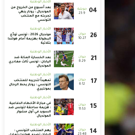
الأخبار الوطنية
بعد أسبوع من الخروج من
المونديال : رونار ينهي
23:9
تجربته مع المنتخب
التونسي
الأخبار الوطنية
مونديال 2026 : تونس تودّع
10:27
البطولة بهزيمة أمام هولندا
بثلاثية
الأخبار الوطنية
بعد الخسارة المذلة ضد
8:29
اليابان : تونس ثالث مغادري
المونديال
الأخبار الوطنية
تمهيداً لتدريبه للمنتخب
6:12
التونسي : رونار يحط الرحال
بمونتيري
الأخبار الوطنية
في مباراة الأخطاء الدفاعية
: هزيمة ساحقة لتونس ضد
11:53
السويد في أول مشوار
المونديال
الأخبار الوطنية
يهم المنتخب التونسي :
23:48
اليابان تصدم هولندا بتعادل