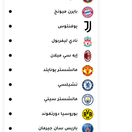
بايرن ميونخ
يوفنتوس
نادي ليفربول
إيه سي ميلان
مانشستر يونايتد
تشيلسي
مانشستر سيتي
بوروسيا دورتموند
باريس سان جيرمان