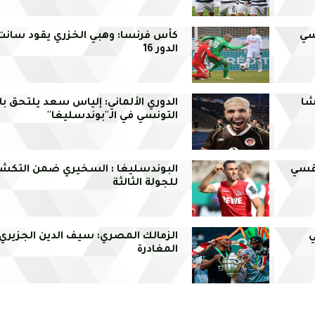
سي
كأس فرنسا: وهبي الخزري يقود سانت إ
الدور 16
شا
الدوري الألماني: إلياس سعد يلتحق بال
التونسي في الـ''بوندسليغا''
اقسي
البوندسليغا : السخيري ضمن التكشيل
للجولة الثالثة
ي
الزمالك المصري: سيف الدين الجزيري
المغادرة