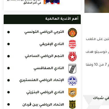
في آخر الدقائق
أهم الأندية العالمية
الترجي الرياضي التونسي
ثنين على ملعب
النادي الإفريقي
لي أنجيلو غابرييل في الدقيقة 58، بينما أحرز الإسباني خوسيلو هدف
النجم الرياضي الساحلي
وشهدت المباراة مشاركة الثنائي التونسي الفرجاني ساسي ووجدي كشريدة من جانب الغرافة طيلة الـ90 دقيقة. وتحصل ساسي على تقييم 7 من 10 وفقا
النادي الصفاقسي
الإتحاد الرياضي المنستيري
النادي الرياضي البنزرتي
في شباك
الاتحاد الرياضي ببن ڨردان