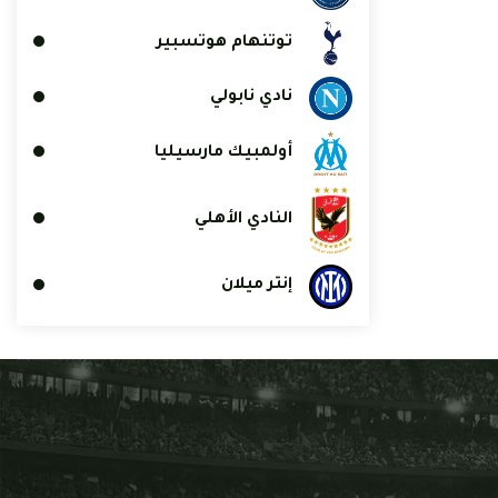
توتنهام هوتسبير
نادي نابولي
أولمبيك مارسيليا
النادي الأهلي
إنتر ميلان