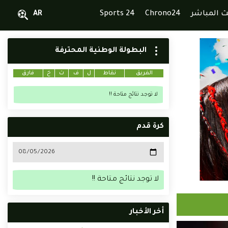
ث المباشر
Chrono24
Sports 24
AR
البطولة الوطنية المحترفة
الفريق
نقاط
ل
ف
ت
خ
فارق
لا توجد نتائج متاحة !!
كرة قدم
لا توجد نتائج متاحة !!
أخر الأخبار