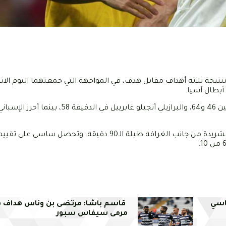
تيجة ثلاثة أهداف مقابل هدف، في المواجهة التي جمعتهما اليوم الا
بطال آسيا.
وسجل أهداف النصر كل من البرتغالي كريستيانو رونالدو في الدقيقتين 46 و64، والبرازي
اسي
قاسم باشا: مرتضى بن وناس هداف 
مرمى سيفاس سبور