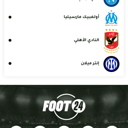
أولمبيك مارسيليا
النادي الأهلي
إنتر ميلان