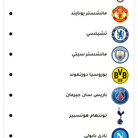
مانشستر يونايتد
تشيلسي
مانشستر سيتي
بوروسيا دورتموند
باريس سان جيرمان
توتنهام هوتسبير
نادي نابولي