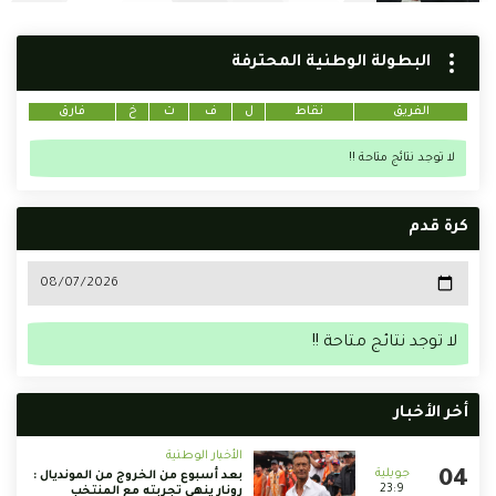
البطولة الوطنية المحترفة
الفريق
نقاط
ل
ف
ت
خ
فارق
لا توجد نتائج متاحة !!
كرة قدم
لا توجد نتائج متاحة !!
أخر الأخبار
الأخبار الوطنية
بعد أسبوع من الخروج من المونديال :
23:9
رونار ينهي تجربته مع المنتخب