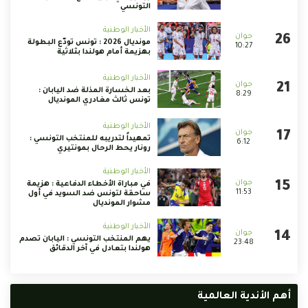
التونسي
الأخبار الوطنية
مونديال 2026 : تونس تودّع البطولة
10:27
بهزيمة أمام هولندا بثلاثية
الأخبار الوطنية
بعد الخسارة المذلة ضد اليابان :
8:29
تونس ثالث مغادري المونديال
الأخبار الوطنية
تمهيداً لتدريبه للمنتخب التونسي :
6:12
رونار يحط الرحال بمونتيري
الأخبار الوطنية
في مباراة الأخطاء الدفاعية : هزيمة
11:53
ساحقة لتونس ضد السويد في أول
مشوار المونديال
الأخبار الوطنية
يهم المنتخب التونسي : اليابان تصدم
23:48
هولندا بتعادل في آخر الدقائق
أهم الأندية العالمية