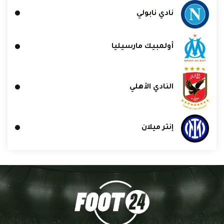
نادي نابولي
أولمبيك مارسيليا
النادي الأهلي
إنتر ميلان