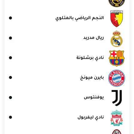
النجم الرياضي بالمتلوي
ريال مدريد
نادي برشلونة
بايرن ميونخ
يوفنتوس
نادي ليفربول