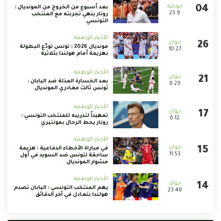
بعد أسبوع من الخروج من المونديال :
23:9
رونار ينهي تجربته مع المنتخب
التونسي
الأخبار الوطنية
مونديال 2026 : تونس تودّع البطولة
10:27
بهزيمة أمام هولندا بثلاثية
الأخبار الوطنية
بعد الخسارة المذلة ضد اليابان :
8:29
تونس ثالث مغادري المونديال
الأخبار الوطنية
تمهيداً لتدريبه للمنتخب التونسي :
6:12
رونار يحط الرحال بمونتيري
الأخبار الوطنية
في مباراة الأخطاء الدفاعية : هزيمة
11:53
ساحقة لتونس ضد السويد في أول
مشوار المونديال
الأخبار الوطنية
يهم المنتخب التونسي : اليابان تصدم
23:48
هولندا بتعادل في آخر الدقائق