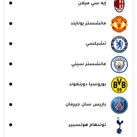
إيه سي ميلان
مانشستر يونايتد
تشيلسي
مانشستر سيتي
بوروسيا دورتموند
باريس سان جيرمان
توتنهام هوتسبير