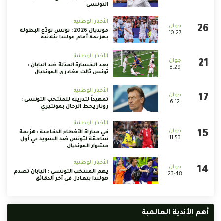
التونسي
الأخبار الوطنية
مونديال 2026 : تونس تودّع البطولة
10:27
بهزيمة أمام هولندا بثلاثية
الأخبار الوطنية
بعد الخسارة المذلة ضد اليابان :
8:29
تونس ثالث مغادري المونديال
الأخبار الوطنية
تمهيداً لتدريبه للمنتخب التونسي :
6:12
رونار يحط الرحال بمونتيري
الأخبار الوطنية
في مباراة الأخطاء الدفاعية : هزيمة
11:53
ساحقة لتونس ضد السويد في أول
مشوار المونديال
الأخبار الوطنية
يهم المنتخب التونسي : اليابان تصدم
23:48
هولندا بتعادل في آخر الدقائق
أهم الأندية العالمية