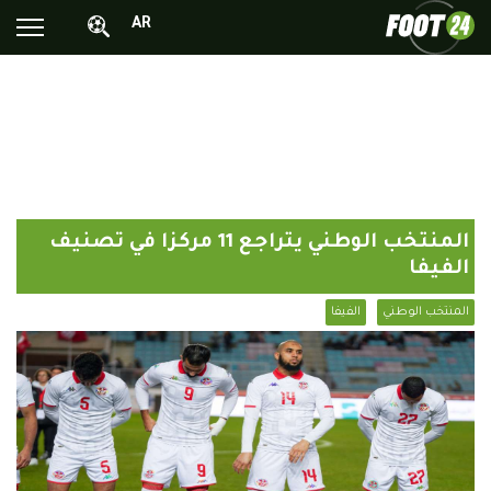
AR
الأخبار الوطنية
الأخبار العالمية
فيديوهات
محترفونا بالخارج
المنتخب الوطني يتراجع 11 مركزا في تصنيف
ألبومات الصور
الفيفا
أخبار متفرقة
المنتخب الوطني
الفيفا
البرامج
البث المباشر
Chrono24
Sports 24