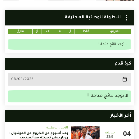
البطولة الوطنية المحترفة
الفريق
نقاط
ل
ف
ت
خ
فارق
لا توجد نتائج متاحة !!
كرة قدم
لا توجد نتائج متاحة !!
أخر الأخبار
الأخبار الوطنية
بعد أسبوع من الخروج من المونديال :
23:9
رونار ينهي تجربته مع المنتخب