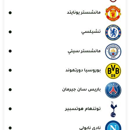
مانشستر يونايتد
تشيلسي
مانشستر سيتي
بوروسيا دورتموند
باريس سان جيرمان
توتنهام هوتسبير
نادي نابولي