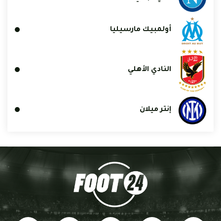
أولمبيك مارسيليا
النادي الأهلي
إنتر ميلان