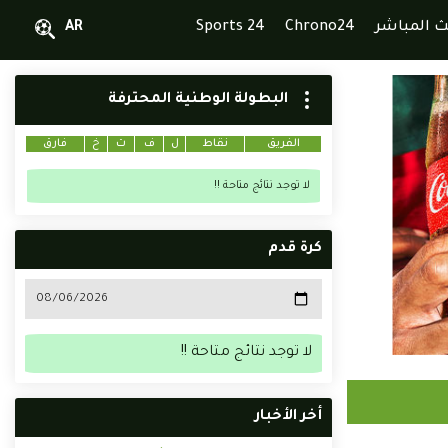
ث المباشر
Chrono24
Sports 24
AR
البطولة الوطنية المحترفة
الفريق
نقاط
ل
ف
ت
خ
فارق
لا توجد نتائج متاحة !!
كرة قدم
لا توجد نتائج متاحة !!
أخر الأخبار