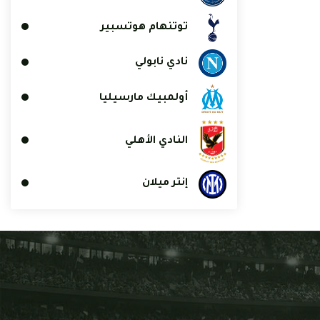
توتنهام هوتسبير
نادي نابولي
أولمبيك مارسيليا
النادي الأهلي
إنتر ميلان