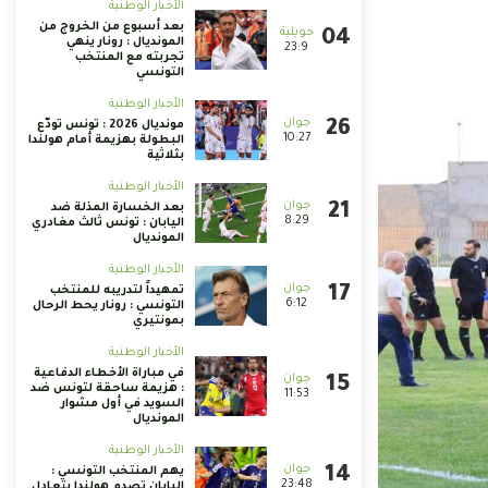
الأخبار الوطنية
بعد أسبوع من الخروج من
المونديال : رونار ينهي
23:9
تجربته مع المنتخب
التونسي
الأخبار الوطنية
مونديال 2026 : تونس تودّع
10:27
البطولة بهزيمة أمام هولندا
بثلاثية
الأخبار الوطنية
بعد الخسارة المذلة ضد
8:29
اليابان : تونس ثالث مغادري
المونديال
الأخبار الوطنية
تمهيداً لتدريبه للمنتخب
6:12
التونسي : رونار يحط الرحال
بمونتيري
الأخبار الوطنية
في مباراة الأخطاء الدفاعية
: هزيمة ساحقة لتونس ضد
11:53
السويد في أول مشوار
المونديال
الأخبار الوطنية
يهم المنتخب التونسي :
23:48
اليابان تصدم هولندا بتعادل