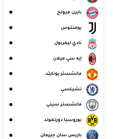
بايرن ميونخ
يوفنتوس
نادي ليفربول
إيه سي ميلان
مانشستر يونايتد
تشيلسي
مانشستر سيتي
بوروسيا دورتموند
باريس سان جيرمان