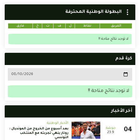
البطولة الوطنية المحترفة
الفريق
نقاط
ل
ف
ت
خ
فارق
لا توجد نتائج متاحة !!
كرة قدم
لا توجد نتائج متاحة !!
أخر الأخبار
الأخبار الوطنية
بعد أسبوع من الخروج من المونديال :
23:9
رونار ينهي تجربته مع المنتخب
التونسي