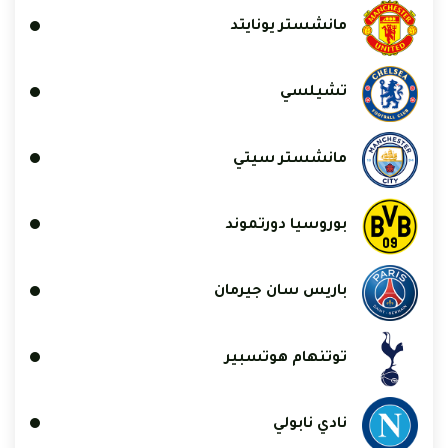
مانشستر يونايتد
تشيلسي
مانشستر سيتي
بوروسيا دورتموند
باريس سان جيرمان
توتنهام هوتسبير
نادي نابولي