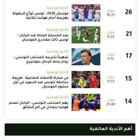
الأخبار الوطنية
مونديال 2026 : تونس تودّع البطولة
10:27
بهزيمة أمام هولندا بثلاثية
الأخبار الوطنية
بعد الخسارة المذلة ضد اليابان :
8:29
تونس ثالث مغادري المونديال
الأخبار الوطنية
تمهيداً لتدريبه للمنتخب التونسي :
6:12
رونار يحط الرحال بمونتيري
الأخبار الوطنية
في مباراة الأخطاء الدفاعية : هزيمة
11:53
ساحقة لتونس ضد السويد في أول
مشوار المونديال
الأخبار الوطنية
يهم المنتخب التونسي : اليابان تصدم
23:48
هولندا بتعادل في آخر الدقائق
أهم الأندية العالمية