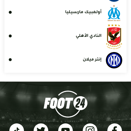
أولمبيك مارسيليا
النادي الأهلي
إنتر ميلان