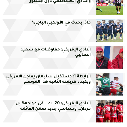
والنادي الصفاقسي دون جمهور
ماذا يحدث في الأولمبي الباجي؟
النادي الإفريقي: مفاوضات مع سعيد
السايبي
الرابطة 1: مستقبل سليمان يفاجئ الافريقي
ويكبده هزيمته الثانية هذا الموسم
النادي الإفريقي: 20 لاعبا في مواجهة بن
قردان.. وسداسي جديد ضمن القائمة