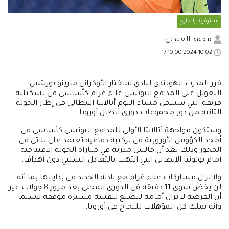
محترفونا بالخارج
محمد العبدلي
2024-10-02 17:10:00
قرر المدرب الهولندي لنادي شاختار الأوكراني مارينو بوزيتش
التعويل على المدافع التونسي علاء غرام كأساسي في تشكيلته
فريقه التي ستلاقي مساء اليوم أتالانتا الايطالي في إطار الجولة
الثانية من دور مجموعات دوري أبطال أوروبا.
وستكون مواجهة أتالانتا الأولى للمدافع التونسي كأساسي في
أمجد الكؤوس الأوروبية في تركيبة دفاعية تعتمد على ثلاثي في
المحور وذلك بعد أن جالس مدربه في مباراة الجولة الافتتاحية
أمام بولونيا الايطالي التي انتهت بالتعادل السلبي دون أهداف.
ولا تزال مشاركات علاء غرام مع ناديه الجديد في بداياتها بما أنه
لن يخض سوى 11 دقيقة في الدوري المحلي بعد مرور 8 جولات غير
أن الفرصة لا تزال أمامه ليصنع لنفسه مسيرة موفقة لاسيما
وأنه يملك كل المؤهلات للنجاح في أوروبا.