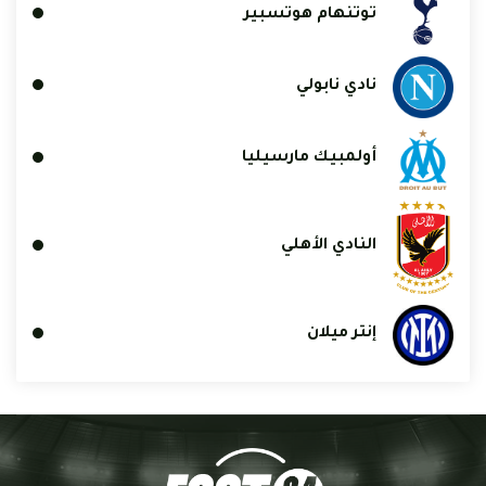
توتنهام هوتسبير
نادي نابولي
أولمبيك مارسيليا
النادي الأهلي
إنتر ميلان