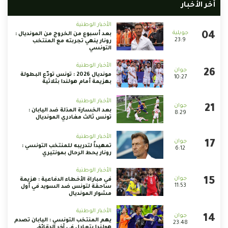
أخر الأخبار
الأخبار الوطنية
بعد أسبوع من الخروج من المونديال :
23:9
رونار ينهي تجربته مع المنتخب
التونسي
الأخبار الوطنية
مونديال 2026 : تونس تودّع البطولة
10:27
بهزيمة أمام هولندا بثلاثية
الأخبار الوطنية
بعد الخسارة المذلة ضد اليابان :
8:29
تونس ثالث مغادري المونديال
الأخبار الوطنية
تمهيداً لتدريبه للمنتخب التونسي :
6:12
رونار يحط الرحال بمونتيري
الأخبار الوطنية
في مباراة الأخطاء الدفاعية : هزيمة
11:53
ساحقة لتونس ضد السويد في أول
مشوار المونديال
الأخبار الوطنية
يهم المنتخب التونسي : اليابان تصدم
23:48
هولندا بتعادل في آخر الدقائق