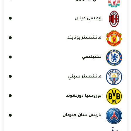
إيه سي ميلان
مانشستر يونايتد
تشيلسي
مانشستر سيتي
بوروسيا دورتموند
باريس سان جيرمان