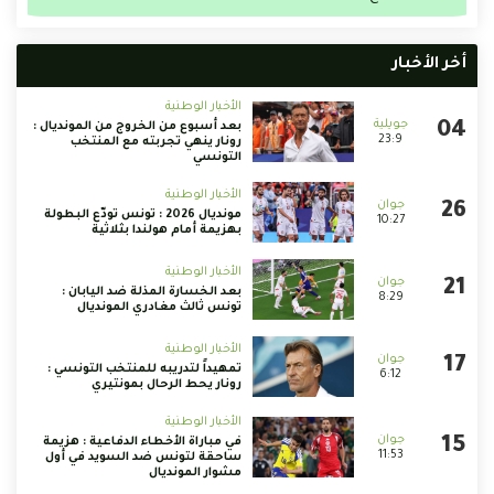
أخر الأخبار
الأخبار الوطنية
بعد أسبوع من الخروج من المونديال :
23:9
رونار ينهي تجربته مع المنتخب
التونسي
الأخبار الوطنية
مونديال 2026 : تونس تودّع البطولة
10:27
بهزيمة أمام هولندا بثلاثية
الأخبار الوطنية
بعد الخسارة المذلة ضد اليابان :
8:29
تونس ثالث مغادري المونديال
الأخبار الوطنية
تمهيداً لتدريبه للمنتخب التونسي :
6:12
رونار يحط الرحال بمونتيري
الأخبار الوطنية
في مباراة الأخطاء الدفاعية : هزيمة
11:53
ساحقة لتونس ضد السويد في أول
مشوار المونديال