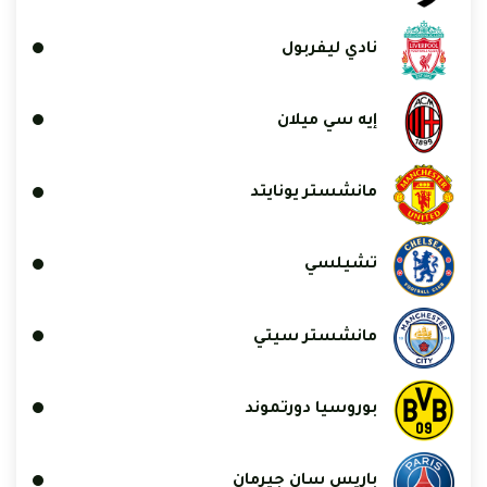
نادي ليفربول
إيه سي ميلان
مانشستر يونايتد
تشيلسي
مانشستر سيتي
بوروسيا دورتموند
باريس سان جيرمان