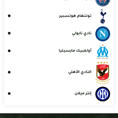
توتنهام هوتسبير
نادي نابولي
أولمبيك مارسيليا
النادي الأهلي
إنتر ميلان