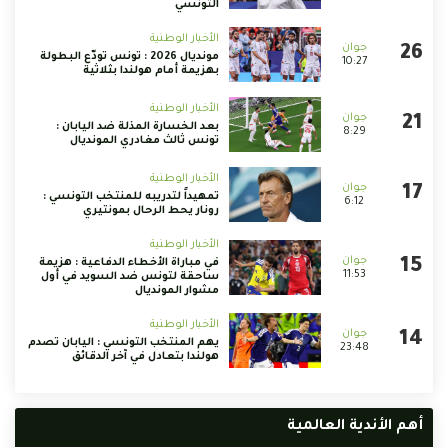
التونسي
الأخبار الوطنية
مونديال 2026 : تونس تودّع البطولة
10:27
بهزيمة أمام هولندا بثلاثية
الأخبار الوطنية
بعد الخسارة المذلة ضد اليابان :
8:29
تونس ثالث مغادري المونديال
الأخبار الوطنية
تمهيداً لتدريبه للمنتخب التونسي :
6:12
رونار يحط الرحال بمونتيري
الأخبار الوطنية
في مباراة الأخطاء الدفاعية : هزيمة
11:53
ساحقة لتونس ضد السويد في أول
مشوار المونديال
الأخبار الوطنية
يهم المنتخب التونسي : اليابان تصدم
23:48
هولندا بتعادل في آخر الدقائق
أهم الأندية العالمية