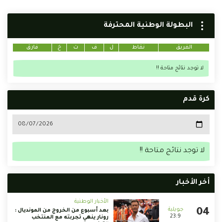
البطولة الوطنية المحترفة
الفريق
نقاط
ل
ف
ت
خ
فارق
لا توجد نتائج متاحة !!
كرة قدم
لا توجد نتائج متاحة !!
أخر الأخبار
الأخبار الوطنية
بعد أسبوع من الخروج من المونديال :
23:9
رونار ينهي تجربته مع المنتخب