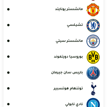
مانشستر يونايتد
تشيلسي
مانشستر سيتي
بوروسيا دورتموند
باريس سان جيرمان
توتنهام هوتسبير
نادي نابولي