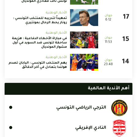
تونس ثالث مغادري المونديال
الأخبار الوطنية
تمهيداً لتدريبه للمنتخب التونسي :
6:12
رونار يحط الرحال بمونتيري
الأخبار الوطنية
في مباراة الأخطاء الدفاعية : هزيمة
11:53
ساحقة لتونس ضد السويد في أول
مشوار المونديال
الأخبار الوطنية
يهم المنتخب التونسي : اليابان تصدم
23:48
هولندا بتعادل في آخر الدقائق
أهم الأندية العالمية
الترجي الرياضي التونسي
النادي الإفريقي