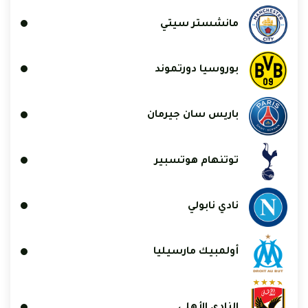
مانشستر سيتي
بوروسيا دورتموند
باريس سان جيرمان
توتنهام هوتسبير
نادي نابولي
أولمبيك مارسيليا