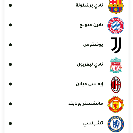
نادي برشلونة
بايرن ميونخ
يوفنتوس
نادي ليفربول
إيه سي ميلان
مانشستر يونايتد
تشيلسي