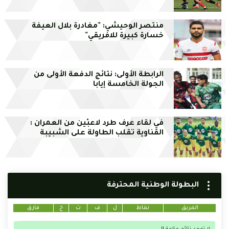
منتصر الوحيشي: "مغادرة بلال العيفة
خسارة كبيرة للافريقي"
الرابطة الأولى: نتائج الدفعة الأولى من
الجولة الخامسة إيابا
في لقاء عرف طرد لاعبْين من العمران :
القناوية تقلب الطاولة على الشبيبة
البطولة الوطنية المحترفة
الفريق
نقاط
ل
ف
ت
خ
فارق