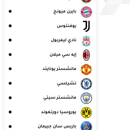
بايرن ميونخ
يوفنتوس
نادي ليفربول
إيه سي ميلان
مانشستر يونايتد
تشيلسي
مانشستر سيتي
بوروسيا دورتموند
باريس سان جيرمان