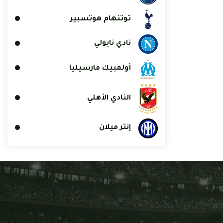
توتنهام هوتسبير
نادي نابولي
أولمبيك مارسيليا
النادي الأهلي
إنتر ميلان