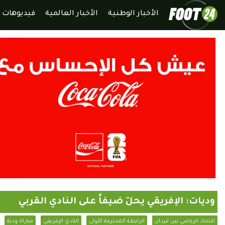
الأخبار الوطنية
الأخبار العالمية
فيديوهات
وديات: الإفريقي يحلّ ضيفاً على النادي القربي
الاتحاد الرياضي ببن قردان
الرابطة المحترفة الأولى
النادي الإفريقي
مباراة ودية