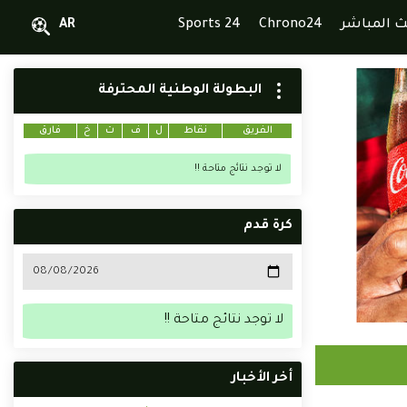
ث المباشر
Chrono24
Sports 24
AR
البطولة الوطنية المحترفة
الفريق
نقاط
ل
ف
ت
خ
فارق
لا توجد نتائج متاحة !!
كرة قدم
لا توجد نتائج متاحة !!
أخر الأخبار