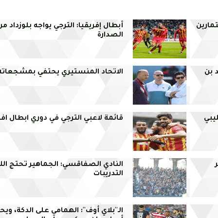
تمارين
أبطال إفريقيا: الترجي يواجه بلوزداد م
الصدارة
د بن
الاتحاد المنستيري يحتفي بمشجعاته
ليبي
قائمة لاعبي الترجي في دوري ابطال افر
النادي الصفاقسي: الجماهير تحتج الل
التدريبات
الـ''بلاي أوف'': الهمامي على الدكة، وي