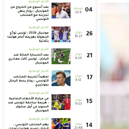
الأخبار الوطنية
بعد أسبوع من الخروج من
المونديال : رونار ينهي
23:9
تجربته مع المنتخب
التونسي
الأخبار الوطنية
مونديال 2026 : تونس تودّع
10:27
البطولة بهزيمة أمام هولندا
بثلاثية
الأخبار الوطنية
بعد الخسارة المذلة ضد
8:29
اليابان : تونس ثالث مغادري
المونديال
الأخبار الوطنية
تمهيداً لتدريبه للمنتخب
6:12
التونسي : رونار يحط الرحال
بمونتيري
الأخبار الوطنية
في مباراة الأخطاء الدفاعية
: هزيمة ساحقة لتونس ضد
11:53
السويد في أول مشوار
المونديال
الأخبار الوطنية
يهم المنتخب التونسي :
23:48
اليابان تصدم هولندا بتعادل