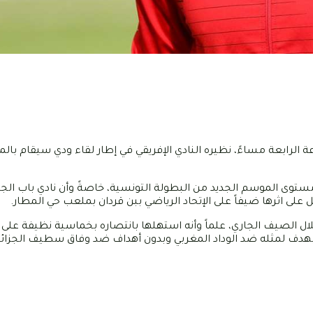
لرياضي القربي اليوم، الأحد 25 أوت 2024 في الساعة الرابعة مساءً، نظيره النادي الإفريقي في إطار لقاء ودي سي
 مستوى الموسم الجديد من البطولة التونسية، خاصةً وأن نادي باب ال
على اثرها ضيفاً على الإتحاد الرياضي ببن قردان بملعب حي المطار.
ال الصيف الجاري، علماً وأنه استهلها بانتصاره بخماسية نظيفة على ا
دل بهدف لمثله ضد الوداد المغربي وبدون أهداف ضد وفاق سطيف الجزائ