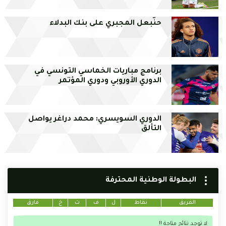
حنّبعل المجبري على بنك البدلاء
برنامج مباريات الخماسي التونسي في
الدوري الأوروبي ودوري المؤتمر
الدوري السويسري: محمد دراغر يواصل
التألق
البطولة الوطنية المحترفة
الفريق
نقاط
ل
ف
ت
خ
فارق
لا توجد نتائج متاحة !!