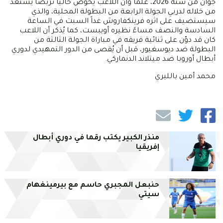
جوان من سنة 2026، علماً وأن اللاعب يخوض حاليا تربصا يستعد
من خلاله لدربي الجولة الرابعة من البطولة المحلية، والذي
سيستضيف على اثره فرينكفاروش غداً السبت في الساعة
السادسة والنصف مساءً نظيره أويبست، كما يُذكر أن اللاعب
كان قد دوّن على ثنائية فريقه في مباراة الجولة الثالثة من
البطولة ضد ديوسغيور، قبل أن يُقصى من الدور التمهيدي لدوري
أبطال أوروبا ضد ميتلاند الدنماركي.
محمد أمين بالليري
منذر الكبير يكتب رقما في دوري أبطال
إفريقيا
حنبعل المجبري حاسم مع بيرمينغهام
سيتي