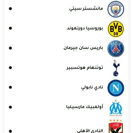
مانشستر سيتي
بوروسيا دورتموند
باريس سان جيرمان
توتنهام هوتسبير
نادي نابولي
أولمبيك مارسيليا
النادي الأهلي