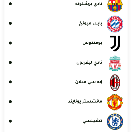
نادي برشلونة
بايرن ميونخ
يوفنتوس
نادي ليفربول
إيه سي ميلان
مانشستر يونايتد
تشيلسي