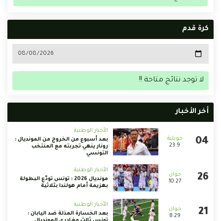
كرة قدم
لا توجد نتائج متاحة !!
أخر الأخبار
الأخبار الوطنية
بعد أسبوع من الخروج من المونديال :
23:9
رونار ينهي تجربته مع المنتخب
التونسي
الأخبار الوطنية
مونديال 2026 : تونس تودّع البطولة
10:27
بهزيمة أمام هولندا بثلاثية
الأخبار الوطنية
بعد الخسارة المذلة ضد اليابان :
8:29
تونس ثالث مغادري المونديال