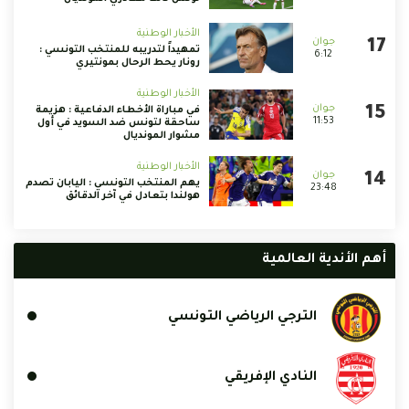
الأخبار الوطنية
تمهيداً لتدريبه للمنتخب التونسي :
6:12
رونار يحط الرحال بمونتيري
الأخبار الوطنية
في مباراة الأخطاء الدفاعية : هزيمة
11:53
ساحقة لتونس ضد السويد في أول
مشوار المونديال
الأخبار الوطنية
يهم المنتخب التونسي : اليابان تصدم
23:48
هولندا بتعادل في آخر الدقائق
أهم الأندية العالمية
الترجي الرياضي التونسي
النادي الإفريقي