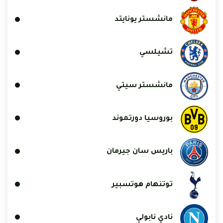
مانشستر يونايتد
تشيلسي
مانشستر سيتي
بوروسيا دورتموند
باريس سان جيرمان
توتنهام هوتسبير
نادي نابولي