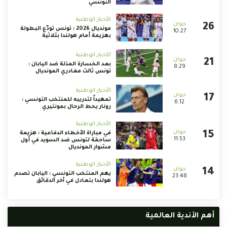
التونسي
الأخبار الوطنية
مونديال 2026 : تونس تودّع البطولة
10:27
بهزيمة أمام هولندا بثلاثية
الأخبار الوطنية
بعد الخسارة المذلة ضد اليابان :
8:29
تونس ثالث مغادري المونديال
الأخبار الوطنية
تمهيداً لتدريبه للمنتخب التونسي :
6:12
رونار يحط الرحال بمونتيري
الأخبار الوطنية
في مباراة الأخطاء الدفاعية : هزيمة
11:53
ساحقة لتونس ضد السويد في أول
مشوار المونديال
الأخبار الوطنية
يهم المنتخب التونسي : اليابان تصدم
23:48
هولندا بتعادل في آخر الدقائق
أهم الأندية العالمية