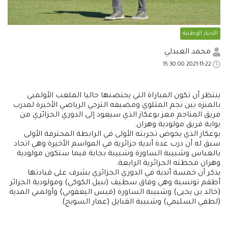
الأخبار الوطنية
محمد العبدلي
2021-11-22 15:30:00
ينتظر أن تكون المباراة التي يحتضنها حاليا الملعب الأولمبي
بالمنزه بين نجم المتلوي ومضيفه الترجي الرياضي الأخيرة لمدرب
فريق المناجم معز بوعكاز الذي سيعود إلى الدوري الجزائري من
بوابة فريق مولودية وهران.
بوعكاز الذي يخوض تجربته الأولى في الرابطة المحترفة الأولى
سبق له أن درب عدة أندية جزائرية في المواسم الأخيرة وهي اتحاد
بالعباس وشبيبة الساورة وشبيبة بجاية فيما ستكون مولودية
وهران محطته الجزائرية الرابعة.
يذكر أن خمسة أندية في الدوري الجزائري يشرف على قيادتها
أطقم تونسية وهي وفاق سطيف (نبيل الكوكي) ومولودية الجزائر
(خالد بن يحيى) وشبيبة الساورة (قيس اليعقوبي) وأولمبي المدية
(لطفي السليمي) وشبيبة القبايل (عمار السويح).