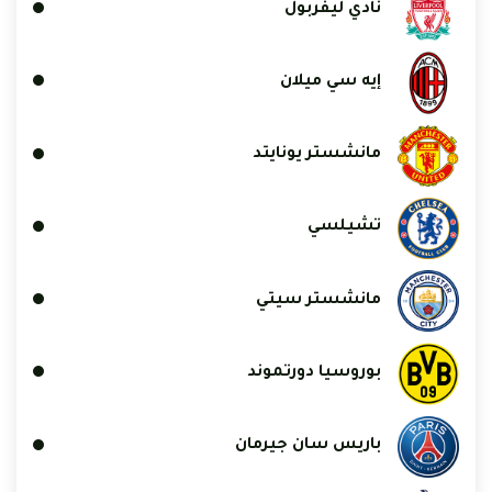
نادي ليفربول
إيه سي ميلان
مانشستر يونايتد
تشيلسي
مانشستر سيتي
بوروسيا دورتموند
باريس سان جيرمان