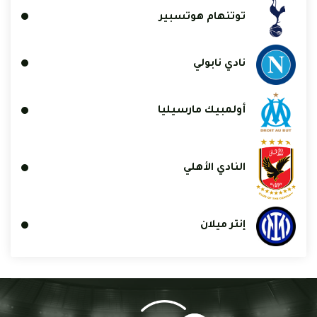
توتنهام هوتسبير
نادي نابولي
أولمبيك مارسيليا
النادي الأهلي
إنتر ميلان