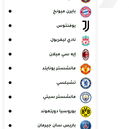
بايرن ميونخ
يوفنتوس
نادي ليفربول
إيه سي ميلان
مانشستر يونايتد
تشيلسي
مانشستر سيتي
بوروسيا دورتموند
باريس سان جيرمان