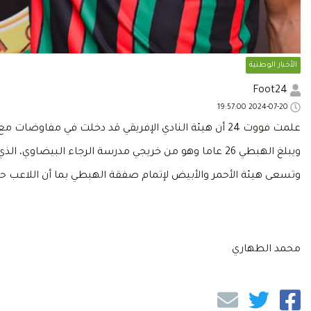
الأخبار الوطنية
Foot24
2024-07-20 19:57:00
علمت فووت 24 أن هيئة النادي الإفريقي قد دخلت في مفاوضات مع المهاجم المغربي زكرياء الهبطي، قصد انتدابه خلال الميركاتو الصيفي الجاري.
ويبلغ الهبطي 26 عاما وهو من خريجي مدرسة الرجاء البيضاوي، الذي غادره سنة 2023 نحو الجيش الملكي المغربي.
وتسعى هيئة الأحمر والأبيض لإتمام صفقة الهبطي بما أن اللاعب ح
محمد الطهاري