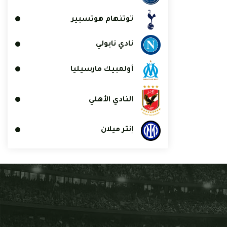
توتنهام هوتسبير
نادي نابولي
أولمبيك مارسيليا
النادي الأهلي
إنتر ميلان