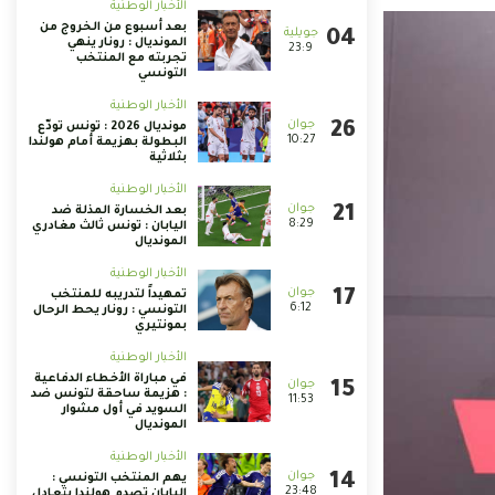
الأخبار الوطنية
بعد أسبوع من الخروج من
المونديال : رونار ينهي
23:9
تجربته مع المنتخب
التونسي
الأخبار الوطنية
مونديال 2026 : تونس تودّع
10:27
البطولة بهزيمة أمام هولندا
بثلاثية
الأخبار الوطنية
بعد الخسارة المذلة ضد
8:29
اليابان : تونس ثالث مغادري
المونديال
الأخبار الوطنية
تمهيداً لتدريبه للمنتخب
6:12
التونسي : رونار يحط الرحال
بمونتيري
الأخبار الوطنية
في مباراة الأخطاء الدفاعية
: هزيمة ساحقة لتونس ضد
11:53
السويد في أول مشوار
المونديال
الأخبار الوطنية
يهم المنتخب التونسي :
23:48
اليابان تصدم هولندا بتعادل