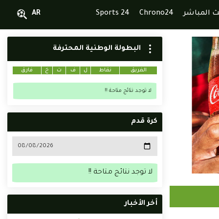
ث المباشر
Chrono24
Sports 24
AR
البطولة الوطنية المحترفة
الفريق
نقاط
ل
ف
ت
خ
فارق
لا توجد نتائج متاحة !!
كرة قدم
لا توجد نتائج متاحة !!
أخر الأخبار