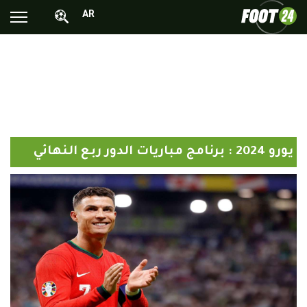
AR
الأخبار الوطنية
الأخبار العالمية
فيديوهات
محترفونا بالخارج
يورو 2024 : برنامج مباريات الدور ربع النهائي
ألبومات الصور
أخبار متفرقة
البرامج
البث المباشر
Chrono24
Sports 24