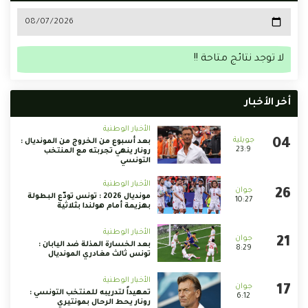
لا توجد نتائج متاحة !!
أخر الأخبار
الأخبار الوطنية
بعد أسبوع من الخروج من المونديال :
23:9
رونار ينهي تجربته مع المنتخب
التونسي
الأخبار الوطنية
مونديال 2026 : تونس تودّع البطولة
10:27
بهزيمة أمام هولندا بثلاثية
الأخبار الوطنية
بعد الخسارة المذلة ضد اليابان :
8:29
تونس ثالث مغادري المونديال
الأخبار الوطنية
تمهيداً لتدريبه للمنتخب التونسي :
6:12
رونار يحط الرحال بمونتيري