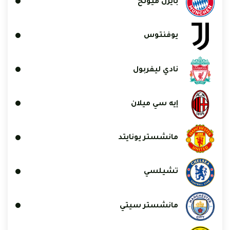
بايرن ميونخ
يوفنتوس
نادي ليفربول
إيه سي ميلان
مانشستر يونايتد
تشيلسي
مانشستر سيتي