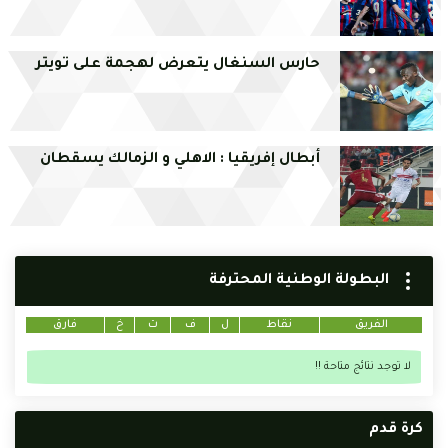
حارس السنغال يتعرض لهجمة على تويتر
أبطال إفريقيا : الاهلي و الزمالك يسقطان
البطولة الوطنية المحترفة
الفريق
نقاط
ل
ف
ت
خ
فارق
لا توجد نتائج متاحة !!
كرة قدم