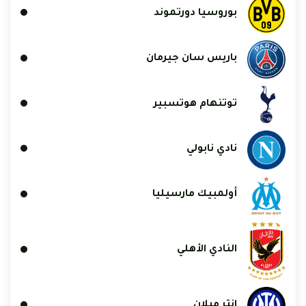
بوروسيا دورتموند
باريس سان جيرمان
توتنهام هوتسبير
نادي نابولي
أولمبيك مارسيليا
النادي الأهلي
إنتر ميلان