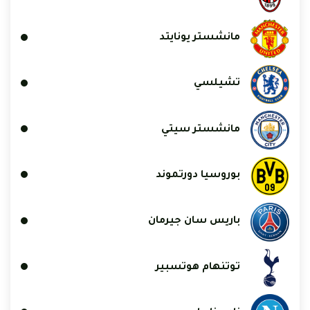
مانشستر يونايتد
تشيلسي
مانشستر سيتي
بوروسيا دورتموند
باريس سان جيرمان
توتنهام هوتسبير