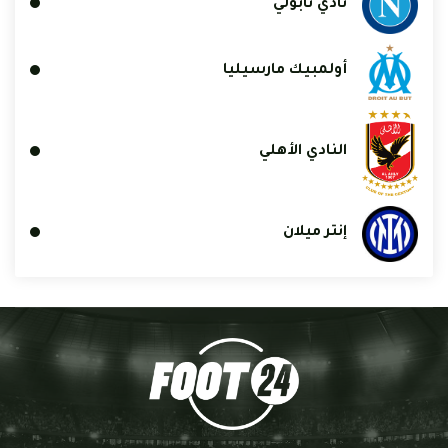
نادي نابولي
أولمبيك مارسيليا
النادي الأهلي
إنتر ميلان