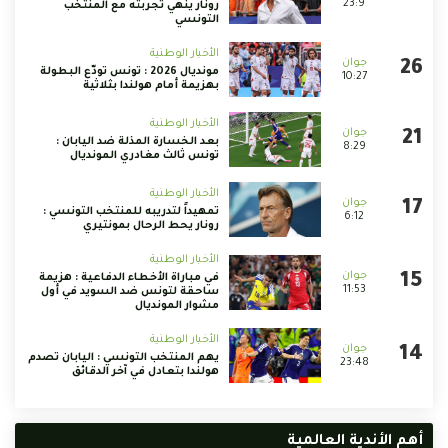
23:9
رونار ينهي تجربته مع المنتخب
التونسي
الأخبار الوطنية
مونديال 2026 : تونس تودّع البطولة
10:27
بهزيمة أمام هولندا بثلاثية
الأخبار الوطنية
بعد الخسارة المذلة ضد اليابان :
8:29
تونس ثالث مغادري المونديال
الأخبار الوطنية
تمهيداً لتدريبه للمنتخب التونسي :
6:12
رونار يحط الرحال بمونتيري
الأخبار الوطنية
في مباراة الأخطاء الدفاعية : هزيمة
11:53
ساحقة لتونس ضد السويد في أول
مشوار المونديال
الأخبار الوطنية
يهم المنتخب التونسي : اليابان تصدم
23:48
هولندا بتعادل في آخر الدقائق
أهم الأندية العالمية