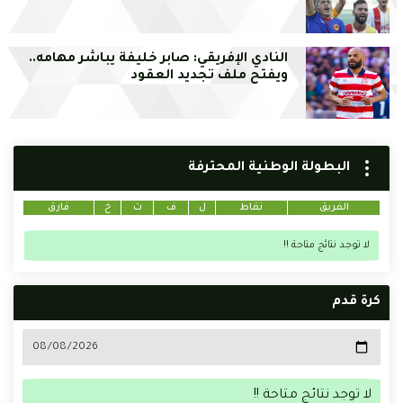
النادي الإفريقي: صابر خليفة يباشر مهامه..
ويفتح ملف تجديد العقود
البطولة الوطنية المحترفة
الفريق
نقاط
ل
ف
ت
خ
فارق
لا توجد نتائج متاحة !!
كرة قدم
لا توجد نتائج متاحة !!