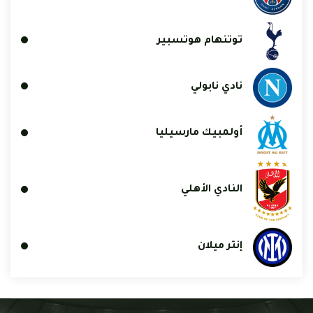
توتنهام هوتسبير
نادي نابولي
أولمبيك مارسيليا
النادي الأهلي
إنتر ميلان