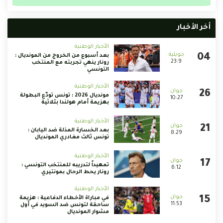
أخر الأخبار
الأخبار الوطنية
بعد أسبوع من الخروج من المونديال :
23:9
رونار ينهي تجربته مع المنتخب
التونسي
الأخبار الوطنية
مونديال 2026 : تونس تودّع البطولة
10:27
بهزيمة أمام هولندا بثلاثية
الأخبار الوطنية
بعد الخسارة المذلة ضد اليابان :
8:29
تونس ثالث مغادري المونديال
الأخبار الوطنية
تمهيداً لتدريبه للمنتخب التونسي :
6:12
رونار يحط الرحال بمونتيري
الأخبار الوطنية
في مباراة الأخطاء الدفاعية : هزيمة
11:53
ساحقة لتونس ضد السويد في أول
مشوار المونديال