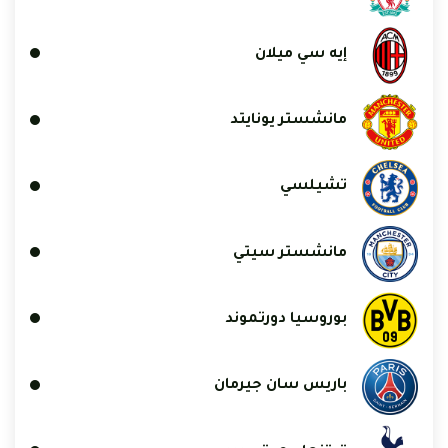
إيه سي ميلان
مانشستر يونايتد
تشيلسي
مانشستر سيتي
بوروسيا دورتموند
باريس سان جيرمان