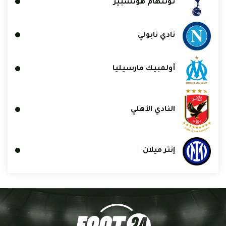
توتنهام هوتسبير
نادي نابولي
أولمبيك مارسيليا
النادي الأهلي
إنتر ميلان