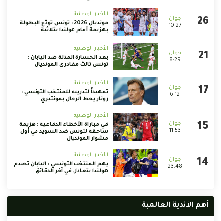
الأخبار الوطنية
مونديال 2026 : تونس تودّع البطولة
10:27
بهزيمة أمام هولندا بثلاثية
الأخبار الوطنية
بعد الخسارة المذلة ضد اليابان :
8:29
تونس ثالث مغادري المونديال
الأخبار الوطنية
تمهيداً لتدريبه للمنتخب التونسي :
6:12
رونار يحط الرحال بمونتيري
الأخبار الوطنية
في مباراة الأخطاء الدفاعية : هزيمة
11:53
ساحقة لتونس ضد السويد في أول
مشوار المونديال
الأخبار الوطنية
يهم المنتخب التونسي : اليابان تصدم
23:48
هولندا بتعادل في آخر الدقائق
أهم الأندية العالمية