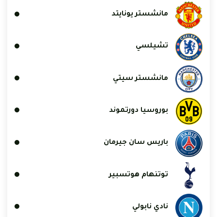
مانشستر يونايتد
تشيلسي
مانشستر سيتي
بوروسيا دورتموند
باريس سان جيرمان
توتنهام هوتسبير
نادي نابولي