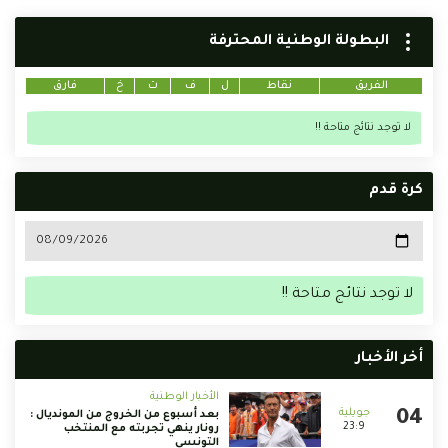
البطولة الوطنية المحترفة
الفريق
نقاط
ل
ف
ت
خ
فارق
لا توجد نتائج متاحة !!
كرة قدم
لا توجد نتائج متاحة !!
أخر الأخبار
الأخبار الوطنية
بعد أسبوع من الخروج من المونديال :
23:9
رونار ينهي تجربته مع المنتخب
التونسي