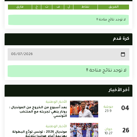
الفريق
نقاط
ل
ف
ت
خ
فارق
لا توجد نتائج متاحة !!
كرة قدم
لا توجد نتائج متاحة !!
أخر الأخبار
الأخبار الوطنية
بعد أسبوع من الخروج من المونديال :
23:9
رونار ينهي تجربته مع المنتخب
التونسي
الأخبار الوطنية
مونديال 2026 : تونس تودّع البطولة
10:27
بهزيمة أمام هولندا بثلاثية