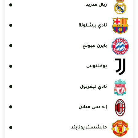
ريال مدريد
نادي برشلونة
بايرن ميونخ
يوفنتوس
نادي ليفربول
إيه سي ميلان
مانشستر يونايتد