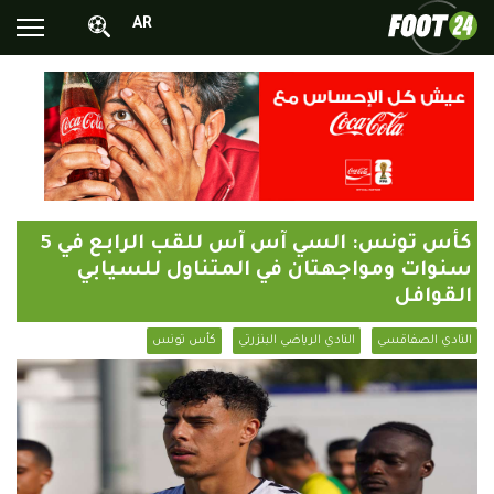
AR
الأخبار الوطنية
الأخبار العالمية
فيديوهات
محترفونا بالخارج
كأس تونس: السي آس آس للقب الرابع في 5
ألبومات الصور
سنوات ومواجهتان في المتناول للسيابي
القوافل
أخبار متفرقة
البرامج
النادي الصفاقسي
النادي الرياضي البنزرتي
كأس تونس
البث المباشر
Chrono24
Sports 24