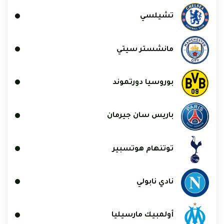
تشيلسي
مانشستر سيتي
بوروسيا دورتموند
باريس سان جيرمان
توتنهام هوتسبير
نادي نابولي
أولمبيك مارسيليا