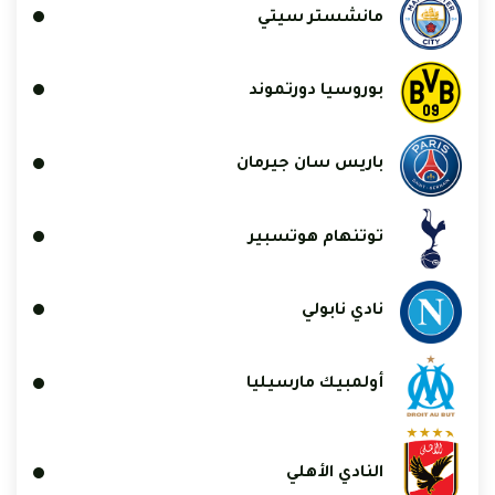
مانشستر سيتي
بوروسيا دورتموند
باريس سان جيرمان
توتنهام هوتسبير
نادي نابولي
أولمبيك مارسيليا
النادي الأهلي