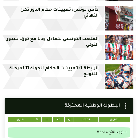
كأس تونس: تعيينات حكام الدور ثمن
النهائي
الملعب التونسي يتعادل وديا مع توزلا سبور
التركي
الرابطة 1: تعيينات الحكام الجولة 11 لمرحلة
التتويج
البطولة الوطنية المحترفة
الفريق
نقاط
ل
ف
ت
خ
فارق
لا توجد نتائج متاحة !!