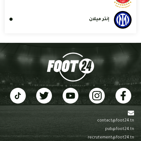
إنتر ميلان
contact@foot24.tn
pub@foot24.tn
recrutement@foot24.tn