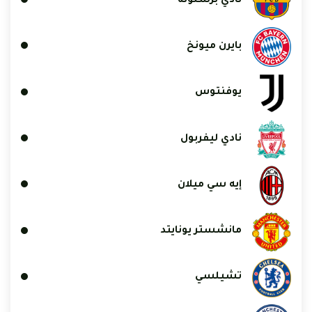
نادي برشلونة
بايرن ميونخ
يوفنتوس
نادي ليفربول
إيه سي ميلان
مانشستر يونايتد
تشيلسي