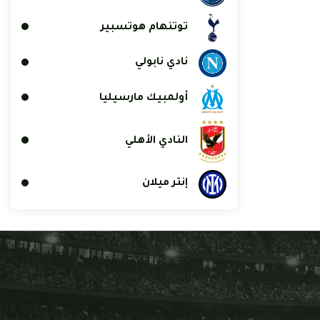
توتنهام هوتسبير
نادي نابولي
أولمبيك مارسيليا
النادي الأهلي
إنتر ميلان