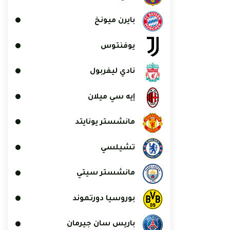
بايرن ميونخ
يوفنتوس
نادي ليفربول
إيه سي ميلان
مانشستر يونايتد
تشيلسي
مانشستر سيتي
بوروسيا دورتموند
باريس سان جيرمان