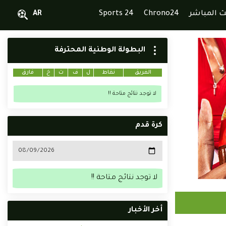
ث المباشر
Chrono24
Sports 24
AR
البطولة الوطنية المحترفة
الفريق
نقاط
ل
ف
ت
خ
فارق
لا توجد نتائج متاحة !!
كرة قدم
لا توجد نتائج متاحة !!
أخر الأخبار