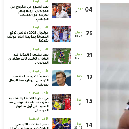
الأخبار الوطنية
بعد أسبوع من الخروج من
المونديال : رونار ينهي
23:9
تجربته مع المنتخب
التونسي
الأخبار الوطنية
مونديال 2026 : تونس تودّع
10:27
البطولة بهزيمة أمام هولندا
بثلاثية
الأخبار الوطنية
بعد الخسارة المذلة ضد
8:29
اليابان : تونس ثالث مغادري
المونديال
الأخبار الوطنية
تمهيداً لتدريبه للمنتخب
6:12
التونسي : رونار يحط الرحال
بمونتيري
الأخبار الوطنية
في مباراة الأخطاء الدفاعية
: هزيمة ساحقة لتونس ضد
11:53
السويد في أول مشوار
المونديال
الأخبار الوطنية
يهم المنتخب التونسي :
23:48
اليابان تصدم هولندا بتعادل