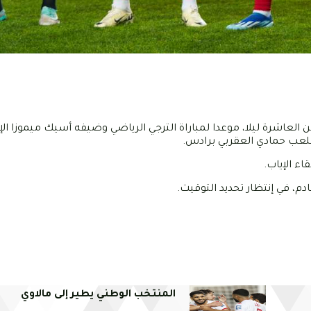
لإفريقي لكرة القدم، يوم السبت 30 مارس 2024، بداية من العاشرة ليلا، موعدا لمباراة الترجي الرياضي وضيفه أسيك ميموزا
ملعب حمادي العقربي برادس.
ء الإياب.
المنتخب الوطني يطير إلى مالاوي