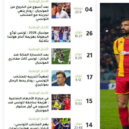
الأخبار الوطنية
بعد أسبوع من الخروج من
المونديال : رونار ينهي
23:9
تجربته مع المنتخب
التونسي
الأخبار الوطنية
مونديال 2026 : تونس تودّع
10:27
البطولة بهزيمة أمام هولندا
بثلاثية
الأخبار الوطنية
بعد الخسارة المذلة ضد
8:29
اليابان : تونس ثالث مغادري
المونديال
الأخبار الوطنية
تمهيداً لتدريبه للمنتخب
6:12
التونسي : رونار يحط الرحال
بمونتيري
الأخبار الوطنية
في مباراة الأخطاء الدفاعية
: هزيمة ساحقة لتونس ضد
11:53
السويد في أول مشوار
المونديال
الأخبار الوطنية
يهم المنتخب التونسي :
23:48
اليابان تصدم هولندا بتعادل