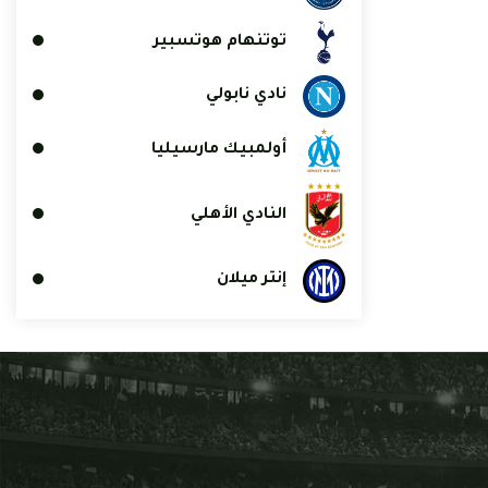
توتنهام هوتسبير
نادي نابولي
أولمبيك مارسيليا
النادي الأهلي
إنتر ميلان