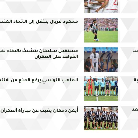
محمود غربال ينتقل إلى الاتحاد المن
عب
مستقبل سليمان يتشبث بالبقاء بفوز
القواعد على العمران
ة
الملعب التونسي يرفع المنع من الانتد
عد
ﺃﻳﻤﻦ ﺩﺣﻤﺎﻥ ﻳﻐﻴﺐ ﻋﻦ ﻣﺒﺎﺭﺍﺓ ﺍﻟﻌﻤﺮﺍﻥ