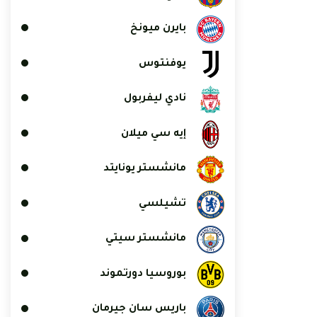
بايرن ميونخ
يوفنتوس
نادي ليفربول
إيه سي ميلان
مانشستر يونايتد
تشيلسي
مانشستر سيتي
بوروسيا دورتموند
باريس سان جيرمان