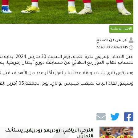
الأخبار الوطنية
فراس بن صالح
2024-03-15 22:43:00
عين الاتحاد ا
لحساب ذهاب الدور ربع النهائي من مسابقة دوري أبطال إفريقيا، ب
وسيكون نادي باب سويقة مطالبا بالفوز بأكثر عدد من الأهداف قبل لقا
وسيدور لقاء الاياب بملعب فيليس بواناي، يوم الجمعة 05 أفريل القادم، في إنتظار تحديد التوقيت.
الترجي الرياضي: رودريغو رودريغيز يستأنف
التمارين