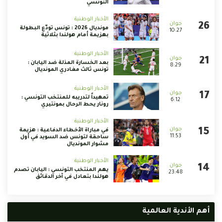
التونسي
الأخبار الوطنية
مونديال 2026 : تونس تودّع البطولة
10:27
بهزيمة أمام هولندا بثلاثية
الأخبار الوطنية
بعد الخسارة المذلة ضد اليابان :
8:29
تونس ثالث مغادري المونديال
الأخبار الوطنية
تمهيداً لتدريبه للمنتخب التونسي :
6:12
رونار يحط الرحال بمونتيري
الأخبار الوطنية
في مباراة الأخطاء الدفاعية : هزيمة
11:53
ساحقة لتونس ضد السويد في أول
مشوار المونديال
الأخبار الوطنية
يهم المنتخب التونسي : اليابان تصدم
23:48
هولندا بتعادل في آخر الدقائق
أهم الأندية العالمية