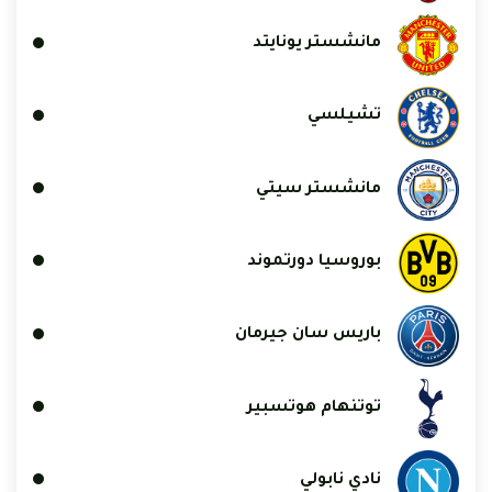
مانشستر يونايتد
تشيلسي
مانشستر سيتي
بوروسيا دورتموند
باريس سان جيرمان
توتنهام هوتسبير
نادي نابولي