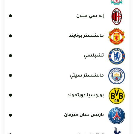
إيه سي ميلان
مانشستر يونايتد
تشيلسي
مانشستر سيتي
بوروسيا دورتموند
باريس سان جيرمان