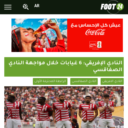
AR
الأخبار الوطنية
الأخبار العالمية
فيديوهات
محترفونا بالخارج
النادي الإفريقي: 6 غيابات خلال مواجهة النادي
ألبومات الصور
الصفاقسي
أخبار متفرقة
النادي الافريقي
النادي الصفاقسي
الرابطة المحترفة الأولى
البرامج
البث المباشر
Chrono24
Sports 24