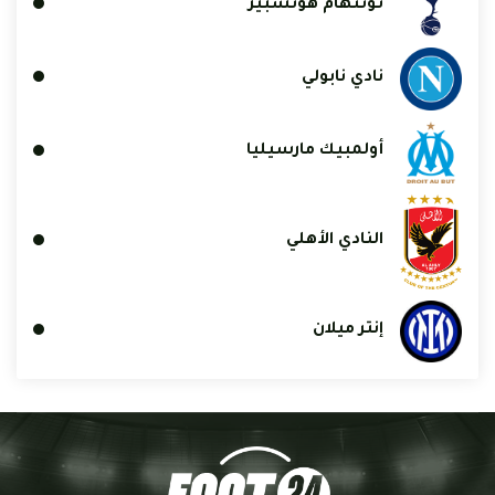
توتنهام هوتسبير
نادي نابولي
أولمبيك مارسيليا
النادي الأهلي
إنتر ميلان