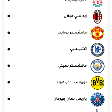
إيه سي ميلان
مانشستر يونايتد
تشيلسي
مانشستر سيتي
بوروسيا دورتموند
باريس سان جيرمان