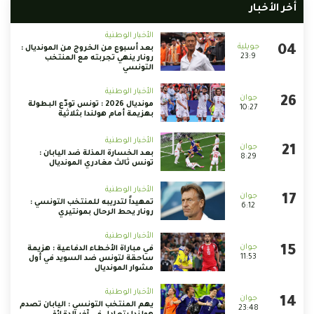
أخر الأخبار
الأخبار الوطنية
بعد أسبوع من الخروج من المونديال :
23:9
رونار ينهي تجربته مع المنتخب
التونسي
الأخبار الوطنية
مونديال 2026 : تونس تودّع البطولة
10:27
بهزيمة أمام هولندا بثلاثية
الأخبار الوطنية
بعد الخسارة المذلة ضد اليابان :
8:29
تونس ثالث مغادري المونديال
الأخبار الوطنية
تمهيداً لتدريبه للمنتخب التونسي :
6:12
رونار يحط الرحال بمونتيري
الأخبار الوطنية
في مباراة الأخطاء الدفاعية : هزيمة
11:53
ساحقة لتونس ضد السويد في أول
مشوار المونديال
الأخبار الوطنية
يهم المنتخب التونسي : اليابان تصدم
23:48