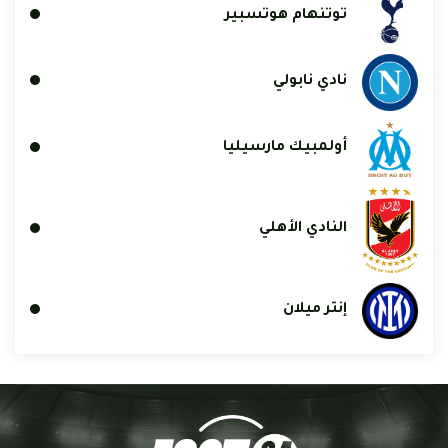
توتنهام هوتسبير
نادي نابولي
أولمبيك مارسيليا
النادي الأهلي
إنتر ميلان