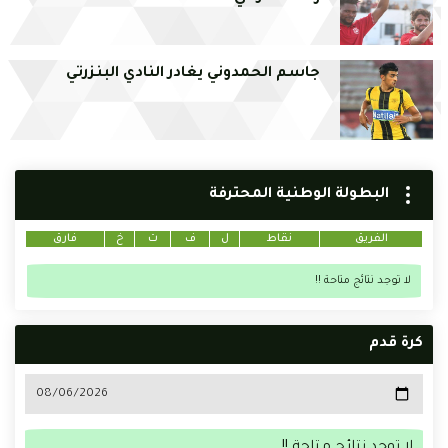
جاسم الحمدوني يغادر النادي البنزرتي
البطولة الوطنية المحترفة
الفريق
نقاط
ل
ف
ت
خ
فارق
لا توجد نتائج متاحة !!
كرة قدم