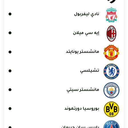
نادي ليفربول
إيه سي ميلان
مانشستر يونايتد
تشيلسي
مانشستر سيتي
بوروسيا دورتموند