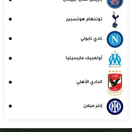
باريس سان جيرمان
توتنهام هوتسبير
نادي نابولي
أولمبيك مارسيليا
النادي الأهلي
إنتر ميلان