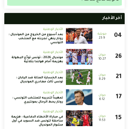
لا توجد نتائج متاحة !!
أخر الأخبار
الأخبار الوطنية
بعد أسبوع من الخروج من المونديال :
23:9
رونار ينهي تجربته مع المنتخب
التونسي
الأخبار الوطنية
مونديال 2026 : تونس تودّع البطولة
10:27
بهزيمة أمام هولندا بثلاثية
الأخبار الوطنية
بعد الخسارة المذلة ضد اليابان :
8:29
تونس ثالث مغادري المونديال
الأخبار الوطنية
تمهيداً لتدريبه للمنتخب التونسي :
6:12
رونار يحط الرحال بمونتيري
الأخبار الوطنية
في مباراة الأخطاء الدفاعية : هزيمة
11:53
ساحقة لتونس ضد السويد في أول
مشوار المونديال