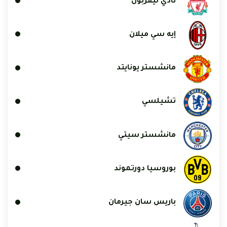
نادي ليفربول
إيه سي ميلان
مانشستر يونايتد
تشيلسي
مانشستر سيتي
بوروسيا دورتموند
باريس سان جيرمان