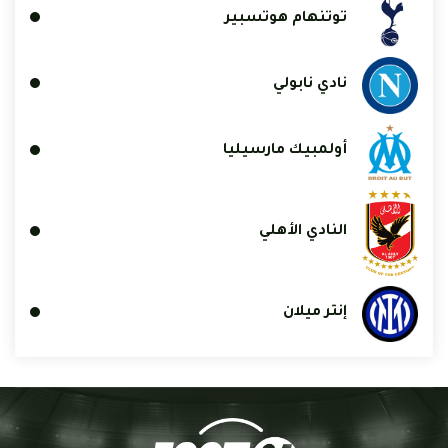
توتنهام هوتسبير
نادي نابولي
أولمبيك مارسيليا
النادي الأهلي
إنتر ميلان