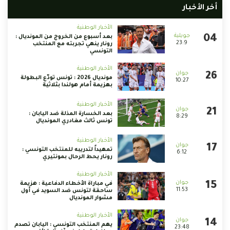
أخر الأخبار
الأخبار الوطنية
بعد أسبوع من الخروج من المونديال :
23:9
رونار ينهي تجربته مع المنتخب
التونسي
الأخبار الوطنية
مونديال 2026 : تونس تودّع البطولة
10:27
بهزيمة أمام هولندا بثلاثية
الأخبار الوطنية
بعد الخسارة المذلة ضد اليابان :
8:29
تونس ثالث مغادري المونديال
الأخبار الوطنية
تمهيداً لتدريبه للمنتخب التونسي :
6:12
رونار يحط الرحال بمونتيري
الأخبار الوطنية
في مباراة الأخطاء الدفاعية : هزيمة
11:53
ساحقة لتونس ضد السويد في أول
مشوار المونديال
الأخبار الوطنية
يهم المنتخب التونسي : اليابان تصدم
23:48