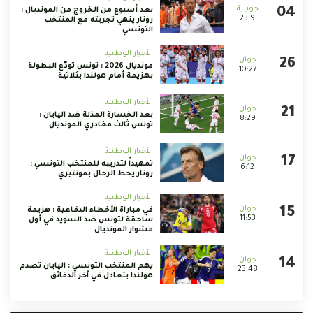
بعد أسبوع من الخروج من المونديال :
23:9
رونار ينهي تجربته مع المنتخب
التونسي
الأخبار الوطنية
مونديال 2026 : تونس تودّع البطولة
10:27
بهزيمة أمام هولندا بثلاثية
الأخبار الوطنية
بعد الخسارة المذلة ضد اليابان :
8:29
تونس ثالث مغادري المونديال
الأخبار الوطنية
تمهيداً لتدريبه للمنتخب التونسي :
6:12
رونار يحط الرحال بمونتيري
الأخبار الوطنية
في مباراة الأخطاء الدفاعية : هزيمة
11:53
ساحقة لتونس ضد السويد في أول
مشوار المونديال
الأخبار الوطنية
يهم المنتخب التونسي : اليابان تصدم
23:48
هولندا بتعادل في آخر الدقائق