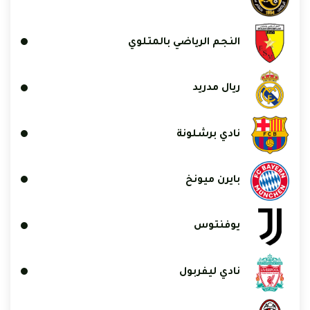
النجم الرياضي بالمتلوي
ريال مدريد
نادي برشلونة
بايرن ميونخ
يوفنتوس
نادي ليفربول