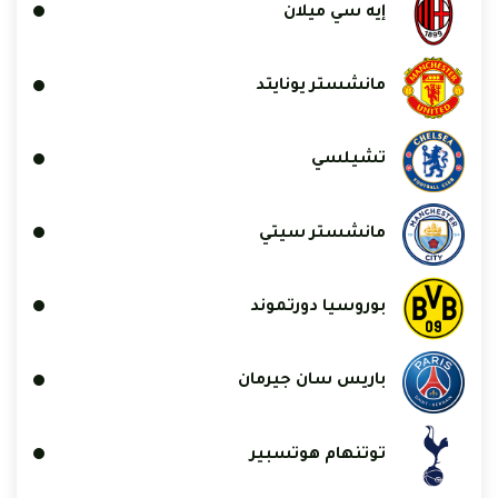
إيه سي ميلان
مانشستر يونايتد
تشيلسي
مانشستر سيتي
بوروسيا دورتموند
باريس سان جيرمان
توتنهام هوتسبير