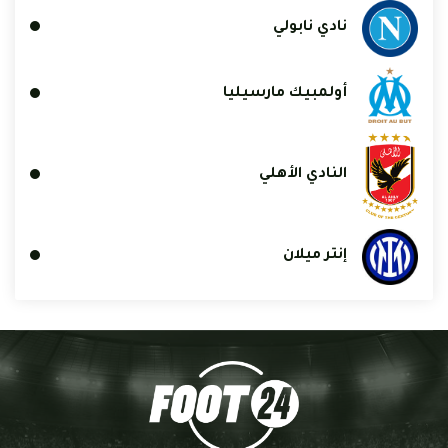
نادي نابولي
أولمبيك مارسيليا
النادي الأهلي
إنتر ميلان