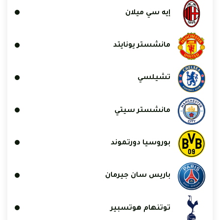
إيه سي ميلان
مانشستر يونايتد
تشيلسي
مانشستر سيتي
بوروسيا دورتموند
باريس سان جيرمان
توتنهام هوتسبير