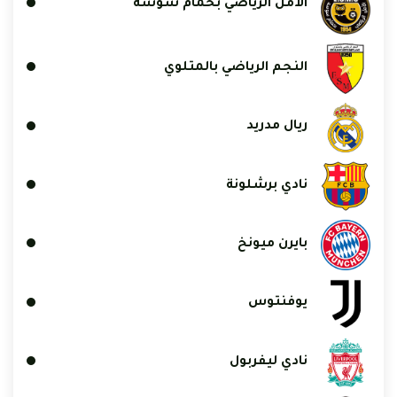
الأمل الرياضي بحمام سوسة
النجم الرياضي بالمتلوي
ريال مدريد
نادي برشلونة
بايرن ميونخ
يوفنتوس
نادي ليفربول