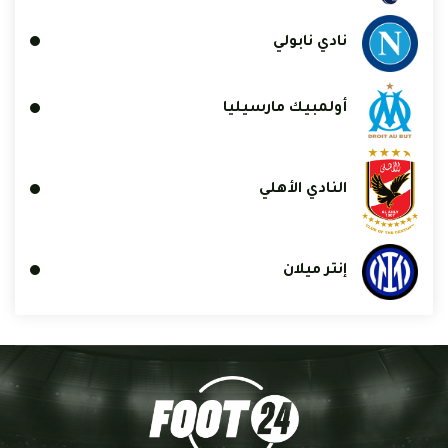
نادي نابولي
أولمبيك مارسيليا
النادي الأهلي
إنتر ميلان