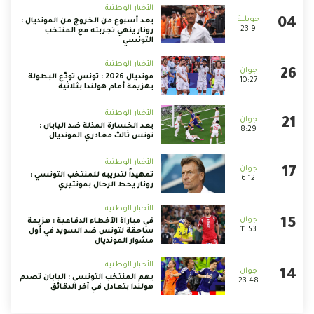
الأخبار الوطنية
بعد أسبوع من الخروج من المونديال :
23:9
رونار ينهي تجربته مع المنتخب
التونسي
الأخبار الوطنية
مونديال 2026 : تونس تودّع البطولة
10:27
بهزيمة أمام هولندا بثلاثية
الأخبار الوطنية
بعد الخسارة المذلة ضد اليابان :
8:29
تونس ثالث مغادري المونديال
الأخبار الوطنية
تمهيداً لتدريبه للمنتخب التونسي :
6:12
رونار يحط الرحال بمونتيري
الأخبار الوطنية
في مباراة الأخطاء الدفاعية : هزيمة
11:53
ساحقة لتونس ضد السويد في أول
مشوار المونديال
الأخبار الوطنية
يهم المنتخب التونسي : اليابان تصدم
23:48
هولندا بتعادل في آخر الدقائق