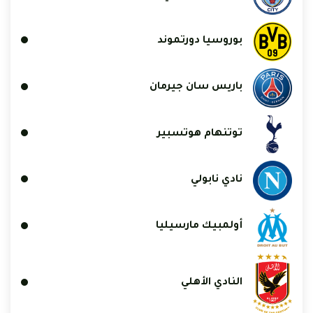
بوروسيا دورتموند
باريس سان جيرمان
توتنهام هوتسبير
نادي نابولي
أولمبيك مارسيليا
النادي الأهلي