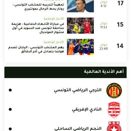
تمهيداً لتدريبه للمنتخب التونسي :
6:12
رونار يحط الرحال بمونتيري
الأخبار الوطنية
في مباراة الأخطاء الدفاعية : هزيمة
11:53
ساحقة لتونس ضد السويد في أول
مشوار المونديال
الأخبار الوطنية
يهم المنتخب التونسي : اليابان تصدم
23:48
هولندا بتعادل في آخر الدقائق
أهم الأندية العالمية
الترجي الرياضي التونسي
النادي الإفريقي
النجم الرياضي الساحلي