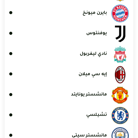
بايرن ميونخ
يوفنتوس
نادي ليفربول
إيه سي ميلان
مانشستر يونايتد
تشيلسي
مانشستر سيتي