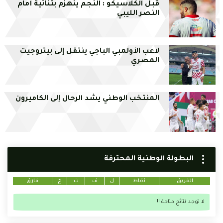
قبل الكلاسيكو : النجم ينهزم بثنائية أمام
النصر الليبي
لاعب الأولمبي الباجي ينتقل إلى بيتروجيت
المصري
المنتخب الوطني يشد الرحال إلى الكاميرون
البطولة الوطنية المحترفة
الفريق
نقاط
ل
ف
ت
خ
فارق
لا توجد نتائج متاحة !!