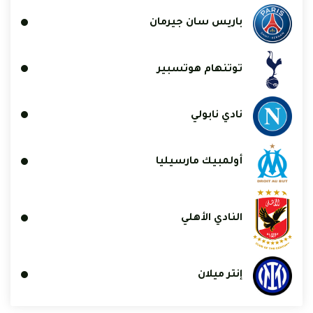
باريس سان جيرمان
توتنهام هوتسبير
نادي نابولي
أولمبيك مارسيليا
النادي الأهلي
إنتر ميلان