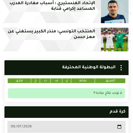
الإتحاد المنستيري : أسباب مغادرة المدرب
المساعد إكرامي قنابة
المنتخب التونسي: منذر الكبير يستغني عن
معز حسن
البطولة الوطنية المحترفة
الفريق
نقاط
ل
ف
ت
خ
فارق
لا توجد نتائج متاحة !!
كرة قدم