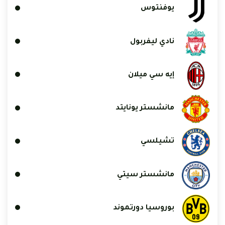
يوفنتوس
نادي ليفربول
إيه سي ميلان
مانشستر يونايتد
تشيلسي
مانشستر سيتي
بوروسيا دورتموند