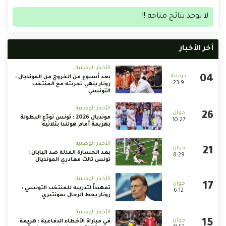
لا توجد نتائج متاحة !!
أخر الأخبار
الأخبار الوطنية
بعد أسبوع من الخروج من المونديال :
23:9
رونار ينهي تجربته مع المنتخب
التونسي
الأخبار الوطنية
مونديال 2026 : تونس تودّع البطولة
10:27
بهزيمة أمام هولندا بثلاثية
الأخبار الوطنية
بعد الخسارة المذلة ضد اليابان :
8:29
تونس ثالث مغادري المونديال
الأخبار الوطنية
تمهيداً لتدريبه للمنتخب التونسي :
6:12
رونار يحط الرحال بمونتيري
الأخبار الوطنية
في مباراة الأخطاء الدفاعية : هزيمة