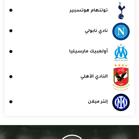
توتنهام هوتسبير
نادي نابولي
أولمبيك مارسيليا
النادي الأهلي
إنتر ميلان