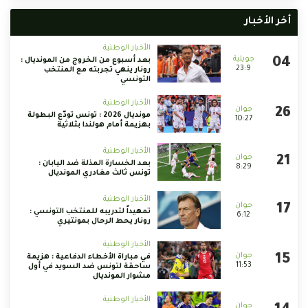
أخر الأخبار
الأخبار الوطنية
بعد أسبوع من الخروج من المونديال :
23:9
رونار ينهي تجربته مع المنتخب
التونسي
الأخبار الوطنية
مونديال 2026 : تونس تودّع البطولة
10:27
بهزيمة أمام هولندا بثلاثية
الأخبار الوطنية
بعد الخسارة المذلة ضد اليابان :
8:29
تونس ثالث مغادري المونديال
الأخبار الوطنية
تمهيداً لتدريبه للمنتخب التونسي :
6:12
رونار يحط الرحال بمونتيري
الأخبار الوطنية
في مباراة الأخطاء الدفاعية : هزيمة
11:53
ساحقة لتونس ضد السويد في أول
مشوار المونديال
الأخبار الوطنية