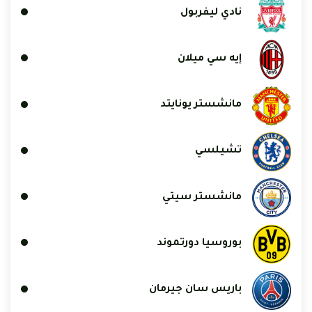
نادي ليفربول
إيه سي ميلان
مانشستر يونايتد
تشيلسي
مانشستر سيتي
بوروسيا دورتموند
باريس سان جيرمان