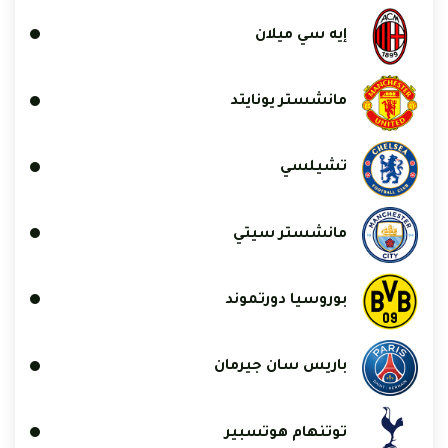
إيه سي ميلان
مانشستر يونايتد
تشيلسي
مانشستر سيتي
بوروسيا دورتموند
باريس سان جيرمان
توتنهام هوتسبير