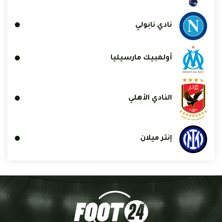
نادي نابولي
أولمبيك مارسيليا
النادي الأهلي
إنتر ميلان