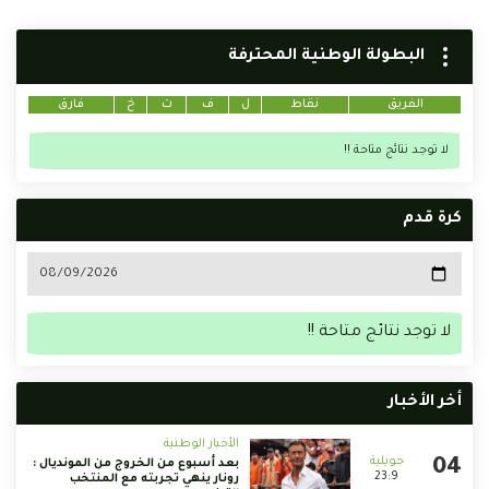
البطولة الوطنية المحترفة
الفريق
نقاط
ل
ف
ت
خ
فارق
لا توجد نتائج متاحة !!
كرة قدم
لا توجد نتائج متاحة !!
أخر الأخبار
الأخبار الوطنية
بعد أسبوع من الخروج من المونديال :
23:9
رونار ينهي تجربته مع المنتخب