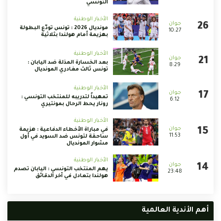
التونسي
الأخبار الوطنية
مونديال 2026 : تونس تودّع البطولة
10:27
بهزيمة أمام هولندا بثلاثية
الأخبار الوطنية
بعد الخسارة المذلة ضد اليابان :
8:29
تونس ثالث مغادري المونديال
الأخبار الوطنية
تمهيداً لتدريبه للمنتخب التونسي :
6:12
رونار يحط الرحال بمونتيري
الأخبار الوطنية
في مباراة الأخطاء الدفاعية : هزيمة
11:53
ساحقة لتونس ضد السويد في أول
مشوار المونديال
الأخبار الوطنية
يهم المنتخب التونسي : اليابان تصدم
23:48
هولندا بتعادل في آخر الدقائق
أهم الأندية العالمية