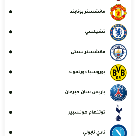
مانشستر يونايتد
تشيلسي
مانشستر سيتي
بوروسيا دورتموند
باريس سان جيرمان
توتنهام هوتسبير
نادي نابولي