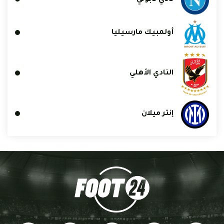
أولمبيك مارسيليا
النادي الأهلي
إنتر ميلان