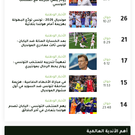
رونار ينهي تجربته مع المنتخب
التونسي
الأخبار الوطنية
مونديال 2026 : تونس تودّع البطولة
10:27
بهزيمة أمام هولندا بثلاثية
الأخبار الوطنية
بعد الخسارة المذلة ضد اليابان :
8:29
تونس ثالث مغادري المونديال
الأخبار الوطنية
تمهيداً لتدريبه للمنتخب التونسي :
6:12
رونار يحط الرحال بمونتيري
الأخبار الوطنية
في مباراة الأخطاء الدفاعية : هزيمة
11:53
ساحقة لتونس ضد السويد في أول
مشوار المونديال
الأخبار الوطنية
يهم المنتخب التونسي : اليابان تصدم
23:48
هولندا بتعادل في آخر الدقائق
أهم الأندية العالمية