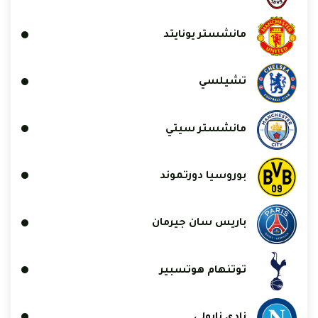
مانشستر يونايتد
تشيلسي
مانشستر سيتي
بوروسيا دورتموند
باريس سان جيرمان
توتنهام هوتسبير
نادي نابولي