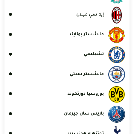
إيه سي ميلان
مانشستر يونايتد
تشيلسي
مانشستر سيتي
بوروسيا دورتموند
باريس سان جيرمان
توتنهام هوتسبير