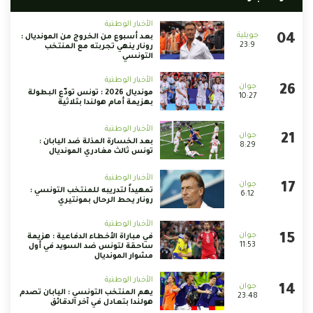
الأخبار الوطنية
بعد أسبوع من الخروج من المونديال :
23:9
رونار ينهي تجربته مع المنتخب
التونسي
الأخبار الوطنية
مونديال 2026 : تونس تودّع البطولة
10:27
بهزيمة أمام هولندا بثلاثية
الأخبار الوطنية
بعد الخسارة المذلة ضد اليابان :
8:29
تونس ثالث مغادري المونديال
الأخبار الوطنية
تمهيداً لتدريبه للمنتخب التونسي :
6:12
رونار يحط الرحال بمونتيري
الأخبار الوطنية
في مباراة الأخطاء الدفاعية : هزيمة
11:53
ساحقة لتونس ضد السويد في أول
مشوار المونديال
الأخبار الوطنية
يهم المنتخب التونسي : اليابان تصدم
23:48
هولندا بتعادل في آخر الدقائق