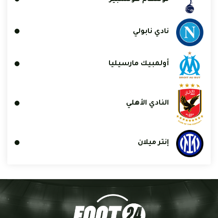
نادي نابولي
أولمبيك مارسيليا
النادي الأهلي
إنتر ميلان