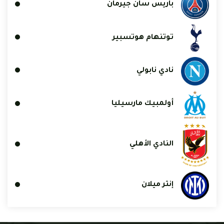
باريس سان جيرمان
توتنهام هوتسبير
نادي نابولي
أولمبيك مارسيليا
النادي الأهلي
إنتر ميلان