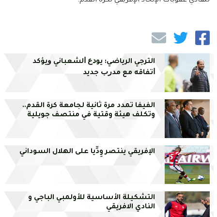
لتفادي عقوبات الإتحاد الإفريقي لكرة القدم.
الترجي الرياضي: ﻳﻮﺩﻉ ﺍﻟﺸﻌﺒﺎﻧﻲ ﻭﻳﺆﻛﺪ
ﺍﺗﻔﺎﻗﻪ ﻣﻊ ﻣﺪﺭﺏ ﺟﺪﻳﺪ
الفيفا تمدد مرة ثانية لجامعة كرة القدم..
وتكلف هيئة وقتية في منتصف جويلية
الإفريقي ينتصر وِدِّيا على الهلال السوداني
التشكيلة الأساسية للأولمبي الباجي و
النادي الافريقي