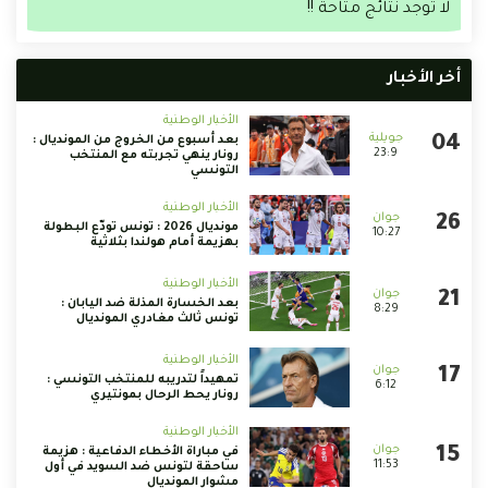
لا توجد نتائج متاحة !!
أخر الأخبار
الأخبار الوطنية
بعد أسبوع من الخروج من المونديال :
23:9
رونار ينهي تجربته مع المنتخب
التونسي
الأخبار الوطنية
مونديال 2026 : تونس تودّع البطولة
10:27
بهزيمة أمام هولندا بثلاثية
الأخبار الوطنية
بعد الخسارة المذلة ضد اليابان :
8:29
تونس ثالث مغادري المونديال
الأخبار الوطنية
تمهيداً لتدريبه للمنتخب التونسي :
6:12
رونار يحط الرحال بمونتيري
الأخبار الوطنية
في مباراة الأخطاء الدفاعية : هزيمة
11:53
ساحقة لتونس ضد السويد في أول
مشوار المونديال