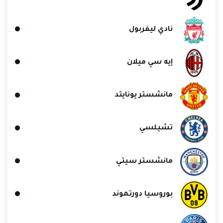
نادي ليفربول
إيه سي ميلان
مانشستر يونايتد
تشيلسي
مانشستر سيتي
بوروسيا دورتموند