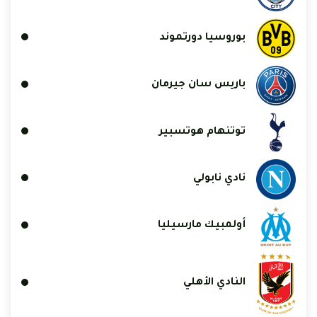
بوروسيا دورتموند
باريس سان جيرمان
توتنهام هوتسبير
نادي نابولي
أولمبيك مارسيليا
النادي الأهلي