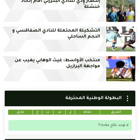
إنتصار وِدِّي للنادي البنزرتي أمام إتحاد
خنشلة
التشكيلة المحتملة للنادي الصفاقسي و
النجم الساحلي
منتخب الأواسط: غيث الوهابي يغيب عن
مواجهة البرازيل
البطولة الوطنية المحترفة
الفريق
نقاط
ل
ف
ت
خ
فارق
لا توجد نتائج متاحة !!