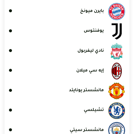
بايرن ميونخ
يوفنتوس
نادي ليفربول
إيه سي ميلان
مانشستر يونايتد
تشيلسي
مانشستر سيتي