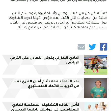
الجزائري، بالإضافة إلى كل من زميله ياسين مرياح وحسام تقا.
كما تعافى كل من غيث الوهابي وأسامة بوقرة وحسام الدين
غشة من الإصابات التي ألمّت بهم مؤخرا، فيما تحوم الشكوك
حول مشاركة المهاجم البرازيلي رودريغو رودريغيس في اللقاء
بسبب عدم تعافيه كلياً من الإصابة رغم تدربه مع زملائه.
النادي البنزرتي يفرض التعادل على الترجي
الرياضي
بعد التعاقد معه بأيام أمين الغزي يغيب
عن تدريبات الاتحاد المنستيري
كأس الكاف: التشكيلة المحتملة للنادي
الصفاقسي في مواجهة بايلسا النيجيري