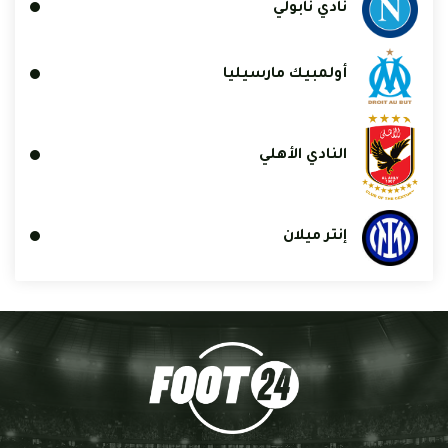
نادي نابولي
أولمبيك مارسيليا
النادي الأهلي
إنتر ميلان