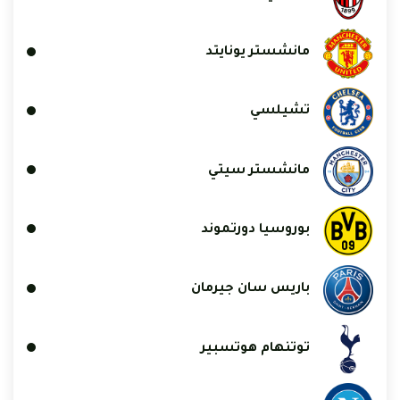
مانشستر يونايتد
تشيلسي
مانشستر سيتي
بوروسيا دورتموند
باريس سان جيرمان
توتنهام هوتسبير