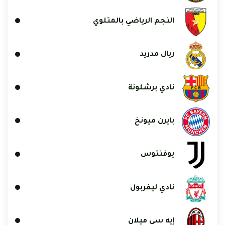
النجم الرياضي بالمتلوي
ريال مدريد
نادي برشلونة
بايرن ميونخ
يوفنتوس
نادي ليفربول
إيه سي ميلان