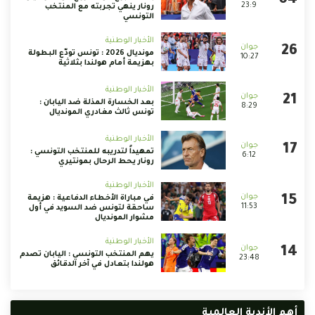
23:9
رونار ينهي تجربته مع المنتخب
التونسي
الأخبار الوطنية
مونديال 2026 : تونس تودّع البطولة
10:27
بهزيمة أمام هولندا بثلاثية
الأخبار الوطنية
بعد الخسارة المذلة ضد اليابان :
8:29
تونس ثالث مغادري المونديال
الأخبار الوطنية
تمهيداً لتدريبه للمنتخب التونسي :
6:12
رونار يحط الرحال بمونتيري
الأخبار الوطنية
في مباراة الأخطاء الدفاعية : هزيمة
11:53
ساحقة لتونس ضد السويد في أول
مشوار المونديال
الأخبار الوطنية
يهم المنتخب التونسي : اليابان تصدم
23:48
هولندا بتعادل في آخر الدقائق
أهم الأندية العالمية