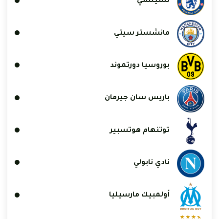
تشيلسي
مانشستر سيتي
بوروسيا دورتموند
باريس سان جيرمان
توتنهام هوتسبير
نادي نابولي
أولمبيك مارسيليا