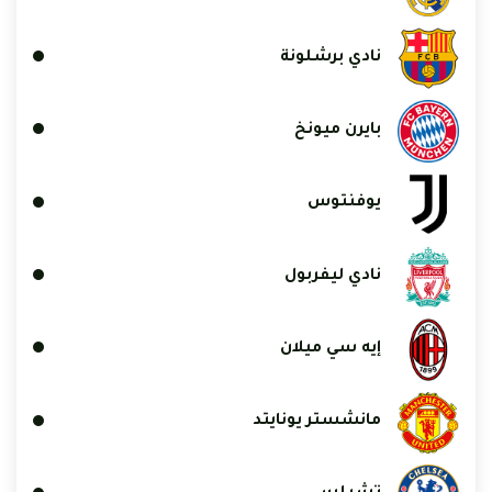
نادي برشلونة
بايرن ميونخ
يوفنتوس
نادي ليفربول
إيه سي ميلان
مانشستر يونايتد