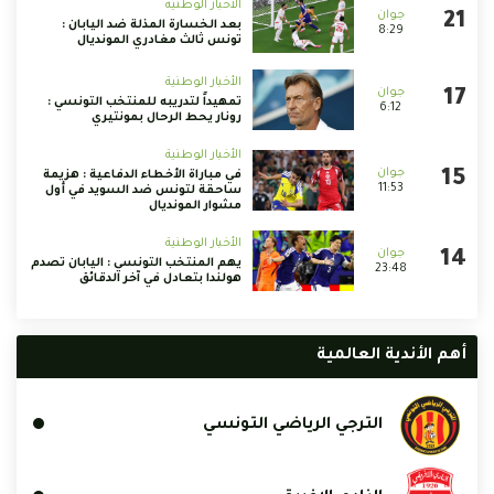
الأخبار الوطنية
بعد الخسارة المذلة ضد اليابان :
8:29
تونس ثالث مغادري المونديال
الأخبار الوطنية
تمهيداً لتدريبه للمنتخب التونسي :
6:12
رونار يحط الرحال بمونتيري
الأخبار الوطنية
في مباراة الأخطاء الدفاعية : هزيمة
11:53
ساحقة لتونس ضد السويد في أول
مشوار المونديال
الأخبار الوطنية
يهم المنتخب التونسي : اليابان تصدم
23:48
هولندا بتعادل في آخر الدقائق
أهم الأندية العالمية
الترجي الرياضي التونسي