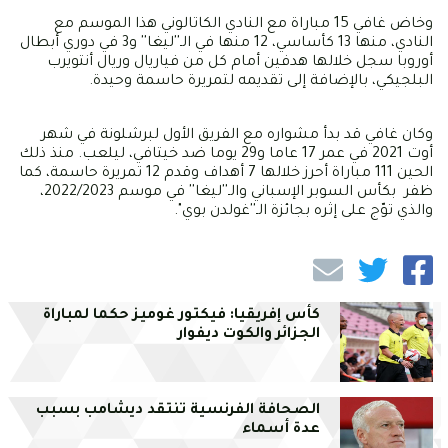
وخاض غافي 15 مباراة مع النادي الكاتالوني هذا الموسم مع
النادي، منها 13 كأساسي، 12 منها في الـ''ليغا'' و3 في دوري أبطال
أوروبا سجل خلالها هدفين أمام كل من فياريال وريال أنتويرب
البلجيكي، بالإضافة إلى تقديمه لتمريرة حاسمة وحيدة.
وكان غافي قد بدأ مشواره مع الفريق الأول لبرشلونة في شهر
أوت 2021 في عمر 17 عاما و29 يوما ضد خيتافي، ليلعب. منذ ذلك
الحين 111 مباراة أحرز خلالها 7 أهداف وقدم 12 تمريرة حاسمة، كما
ظفر بكأس السوبر الإسباني والـ''ليغا'' في موسم 2022/2023،
والذي توّج على إثره بجائزة الـ''غولدن بوي".
كأس إفريقيا: فيكتور غوميز حكما لمباراة
الجزائر والكوت ديفوار
الصحافة الفرنسية تنتقد ديشامب بسبب
عدة أسماء