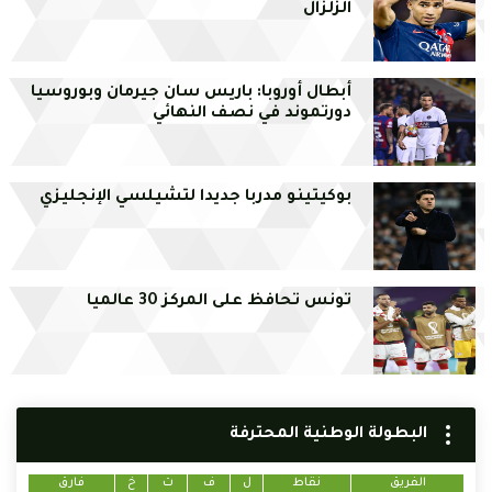
الزلزال
أبطال أوروبا: باريس سان جيرمان وبوروسيا
دورتموند في نصف النهائي
بوكيتينو مدربا جديدا لتشيلسي الإنجليزي
تونس تحافظ على المركز 30 عالميا
البطولة الوطنية المحترفة
الفريق
نقاط
ل
ف
ت
خ
فارق