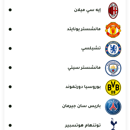
إيه سي ميلان
مانشستر يونايتد
تشيلسي
مانشستر سيتي
بوروسيا دورتموند
باريس سان جيرمان
توتنهام هوتسبير