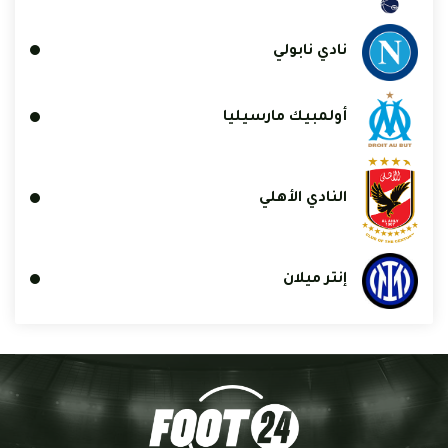
نادي نابولي
أولمبيك مارسيليا
النادي الأهلي
إنتر ميلان