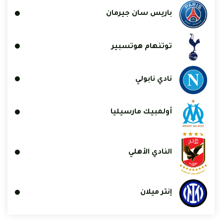
باريس سان جيرمان
توتنهام هوتسبير
نادي نابولي
أولمبيك مارسيليا
النادي الأهلي
إنتر ميلان