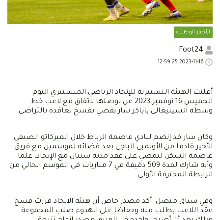
الأخبار الوطنية
Foot24
2023-11-16 12:59:25
أعلنت الهيئة التسييرية للإتحاد الرياضي المنستيري اليوم
الخميس 16 نوفمبر 2023 عن توصلها لاتفاق مع لاعب خط
وسطه السينيغالي باباكر سار يقضي بفسخ تعاقده بالتراضي.
وكان سار قد إنضم لنادي عاصمة الرباط خلال الميركاتو الصيفي
الأخير قادما من الأولمبي الباجي بعد قضائه لموسمين مع فريق
عاصمة السكر، ليمضي على عقد مدته سنتان مع الإتحاد، علما
وأنه شارك لمدة 509 دقيقة في 7 مباريات في الموسم الحالي من
الرابطة المحترفة الأولى.
وفي سياق متصل أكد مصدر خاص أن هيئة الاتحاد قررت فسخ
عقد اللاعب بطلب منه وحفاظا على الهدوء صلب المجموعة