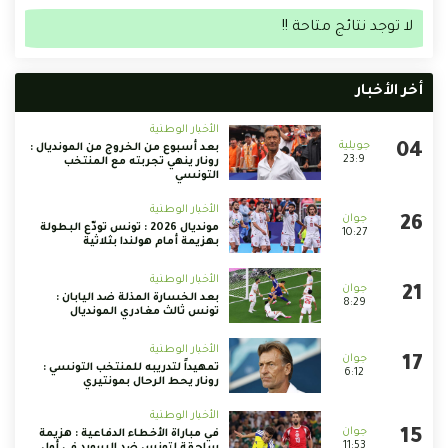
لا توجد نتائج متاحة !!
أخر الأخبار
الأخبار الوطنية
بعد أسبوع من الخروج من المونديال :
23:9
رونار ينهي تجربته مع المنتخب
التونسي
الأخبار الوطنية
مونديال 2026 : تونس تودّع البطولة
10:27
بهزيمة أمام هولندا بثلاثية
الأخبار الوطنية
بعد الخسارة المذلة ضد اليابان :
8:29
تونس ثالث مغادري المونديال
الأخبار الوطنية
تمهيداً لتدريبه للمنتخب التونسي :
6:12
رونار يحط الرحال بمونتيري
الأخبار الوطنية
في مباراة الأخطاء الدفاعية : هزيمة
11:53