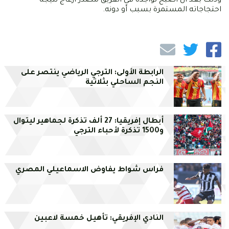
وذلك بعد أن أصبح تواجده في الفريق مصدر ازعاج نتيجة
احتجاجاته المستمرة بسبب أو دونه.
الرابطة الأولى: الترجي الرياضي ينتصر على
النجم الساحلي بثلاثية
أبطال إفريقيا: 27 ألف تذكرة لجماهير ليتوال
و1500 تذكرة لأحباء الترجي
فراس شواط يفاوض الاسماعيلي المصري
النادي الإفريقي: تأهيل خمسة لاعبين