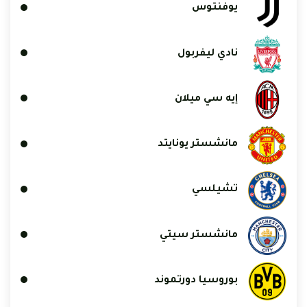
يوفنتوس
نادي ليفربول
إيه سي ميلان
مانشستر يونايتد
تشيلسي
مانشستر سيتي
بوروسيا دورتموند