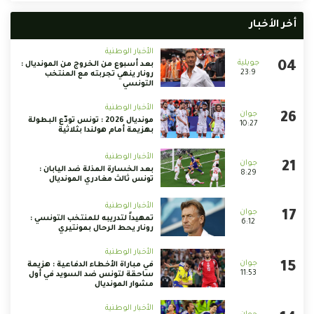
أخر الأخبار
الأخبار الوطنية
بعد أسبوع من الخروج من المونديال :
23:9
رونار ينهي تجربته مع المنتخب
التونسي
الأخبار الوطنية
مونديال 2026 : تونس تودّع البطولة
10:27
بهزيمة أمام هولندا بثلاثية
الأخبار الوطنية
بعد الخسارة المذلة ضد اليابان :
8:29
تونس ثالث مغادري المونديال
الأخبار الوطنية
تمهيداً لتدريبه للمنتخب التونسي :
6:12
رونار يحط الرحال بمونتيري
الأخبار الوطنية
في مباراة الأخطاء الدفاعية : هزيمة
11:53
ساحقة لتونس ضد السويد في أول
مشوار المونديال
الأخبار الوطنية