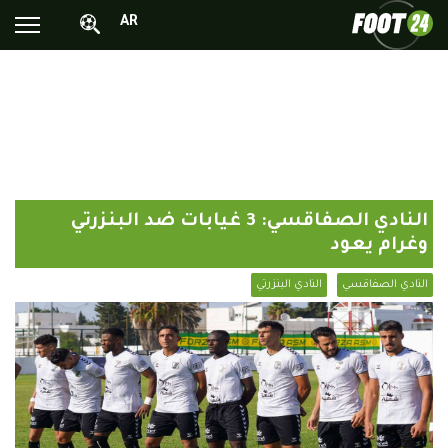
AR
الأخبار الوطنية
الأخبار العالمية
فيديوهات
محترفونا بالخارج
النادي الصفاقسي: 3 غيابات ضد البنزرتي
ألبومات الصور
وغرام يعود
أخبار متفرقة
النادي الصفاقسي
النادي البنزرتي
البرامج
البث المباشر
Chrono24
Sports 24