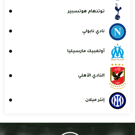
توتنهام هوتسبير
نادي نابولي
أولمبيك مارسيليا
النادي الأهلي
إنتر ميلان