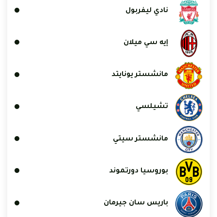
نادي ليفربول
إيه سي ميلان
مانشستر يونايتد
تشيلسي
مانشستر سيتي
بوروسيا دورتموند
باريس سان جيرمان