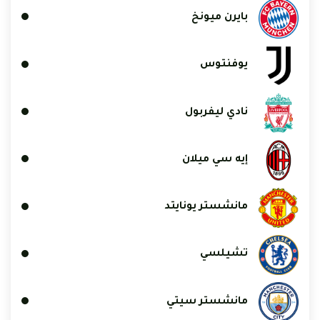
بايرن ميونخ
يوفنتوس
نادي ليفربول
إيه سي ميلان
مانشستر يونايتد
تشيلسي
مانشستر سيتي