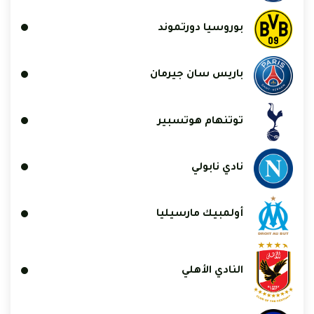
بوروسيا دورتموند
باريس سان جيرمان
توتنهام هوتسبير
نادي نابولي
أولمبيك مارسيليا
النادي الأهلي