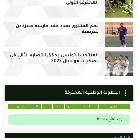
المحترفة الأولى
نجم المتلوي يمدد عقد حارسه حمزة بن
شريفية
المنتخب التونسي يحقق انتصاره الثاني في
تصفيات مونديال 2022
البطولة الوطنية المحترفة
الفريق
نقاط
ل
ف
ت
خ
فارق
لا توجد نتائج متاحة !!