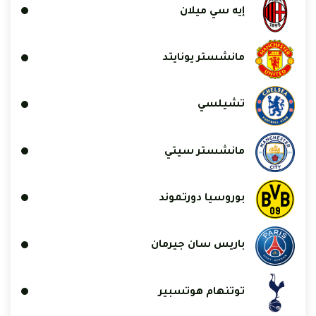
إيه سي ميلان
مانشستر يونايتد
تشيلسي
مانشستر سيتي
بوروسيا دورتموند
باريس سان جيرمان
توتنهام هوتسبير