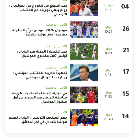
الأخبار الوطنية
بعد أسبوع من الخروج من المونديال :
23:9
رونار ينهي تجربته مع المنتخب
التونسي
الأخبار الوطنية
مونديال 2026 : تونس تودّع البطولة
10:27
بهزيمة أمام هولندا بثلاثية
الأخبار الوطنية
بعد الخسارة المذلة ضد اليابان :
8:29
تونس ثالث مغادري المونديال
الأخبار الوطنية
تمهيداً لتدريبه للمنتخب التونسي :
6:12
رونار يحط الرحال بمونتيري
الأخبار الوطنية
في مباراة الأخطاء الدفاعية : هزيمة
11:53
ساحقة لتونس ضد السويد في أول
مشوار المونديال
الأخبار الوطنية
يهم المنتخب التونسي : اليابان تصدم
23:48
هولندا بتعادل في آخر الدقائق