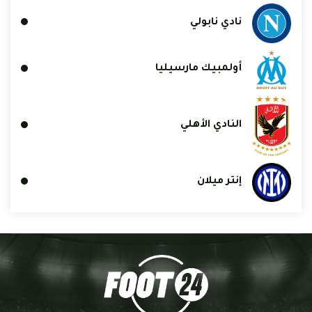
نادي نابولي
أولمبيك مارسيليا
النادي الأهلي
إنتر ميلان