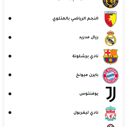
النجم الرياضي بالمتلوي
ريال مدريد
نادي برشلونة
بايرن ميونخ
يوفنتوس
نادي ليفربول